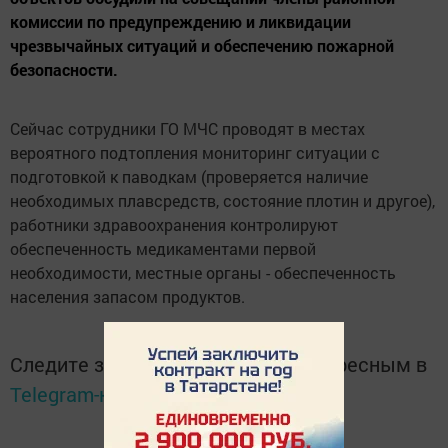
комиссии по предупреждению и ликвидации
чрезвычайных ситуаций и обеспечению пожарной
безопасности.
Сейчас сотрудники ГО МЧС проводят в местах
вероятного подтопления мониторинг ситуации с
подготовкой к паводкам (проверяется наличие
необходимых плавсредств, состояние плотин и другое),
работники здравоохранения контролируют
обеспеченность медикаментами первой
необходимости, местные органы - обеспеченность
населения запасом продуктов.
Следите за самым важным и интересным в
Telegram-канале
Татмедиа