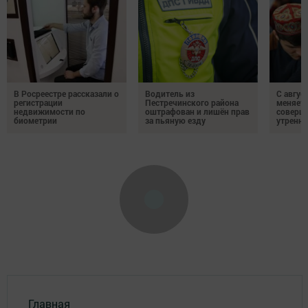
В Росреестре рассказали о
Водитель из
С авгус
регистрации
Пестречинского района
меняет
недвижимости по
оштрафован и лишён прав
соверше
биометрии
за пьяную езду
утренне
Главная