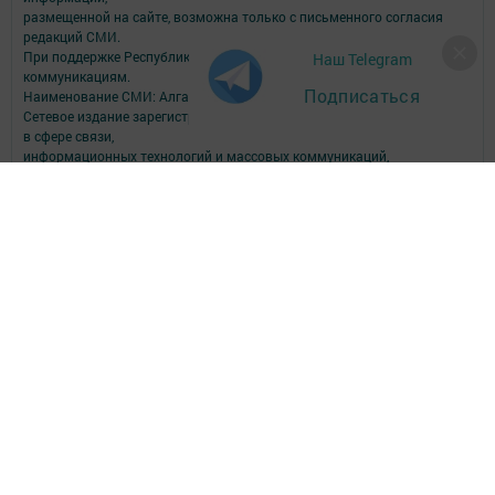
размещенной на сайте, возможна только с письменного согласия
редакций СМИ.
При поддержке Республиканского агентства по печати и массовым
Наш Telegram
коммуникациям.
Подписаться
Наименование СМИ: Алга (Вперед)
Сетевое издание зарегистрировано Федеральной службой по надзору
в сфере связи,
информационных технологий и массовых коммуникаций,
запись о регистрации СМИ Эл № ФС77-90150 от 7 октября 2025 г.
ФИО главного редактора: Шамсутдинова Ольга Петровна
Адрес редакции: Российская Федерация, Республика Татарстан,
Пестречинский район, с. Пестрецы, ул. Советская, 34.
Электронная почта редакции: algared@yandex.ru
Телефон редакции: (884367) 3-00-59; 3-04-82, 8-939-375-85-09 - отдел
рекламы; 3-04-86 - факс; 3-04-37 - дубляж; 3-15-64 - телевидение.
Для сообщений о фактах коррупции algared@yandex.ru
Учредитель СМИ: АО «ТАТМЕДИА»
Антикоррупционная политика
АО «ТАТМЕДИА» использует «cookie»
для персонализации сервисов и
удобства пользователей сайтом.
Использование «cookie» можно отменить в настройках браузера.
Политика конфиденциальности