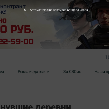
4
Автоматическое закрытие баннера через
1
ея
Рекламодателям
За СВОих
Наши п
знувшие деревни