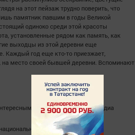
глядя на этот пейзаж трудно поверить, что
 Лишь памятник павшим в годы Великой
стоящий одиноко среди этой красоты
ота, установленные рядом как память, как
гие выходцы из этой деревни еще
е. Каждый год еще кто-то приезжает,
, на место своей бывшей деревни. Вспоминают
интересным в
Telegram-канале
Татмедиа
в национальном мессенджере MАХ: