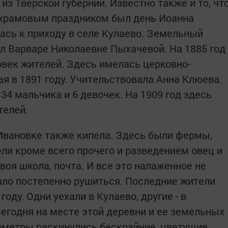
из Тверской губернии. Известно также и то, чт
и, храмовым праздником был день Иоанна
ась к приходу в селе Кулаево. Земельный
л Варваре Николаевне Пыхачевой. На 1885 год
овек жителей. Здесь имелась церковно-
я в 1891 году. Учительствовала Анна Клюева.
 34 мальчика и 6 девочек. На 1909 год здесь
телей.
 Ивановке также кипела. Здесь были фермы,
ли кроме всего прочего и разведением овец и
воя школа, почта. И все это налаженное не
тало постепенно рушиться. Последние жители
оду. Одни уехали в Кулаево, другие - в
 Сегодня на месте этой деревни и ее земельных
лометры раскинулись бескрайние, цветущие