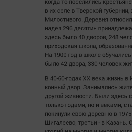
когда-то поселились крестьяне 
в их селе в Тверской губерни
Милостивого. Деревня относил
надел 296 десятин принадлежа
здесь было 40 дворов, 248 чел
приходская школа, образованна
На 1909 год в школе обучались
было 42 двора, 330 человек жи
В 40-60-годах XX века жизнь в
конный двор. Занимались жите
другой живности. Были здесь с
только годами, но и веками, с
покинули свою деревню в 1975 г
Шигалеево, третьи - в Казань.
угодий на многие и многие ки