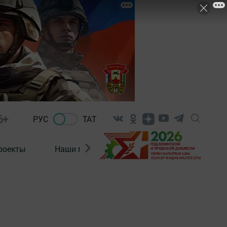
6+
РУС
ТАТ
роекты
Наши герои
Нормативно-правовые а