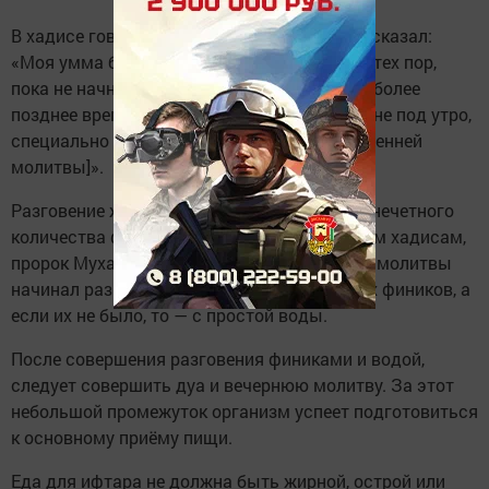
В хадисе говорится, что Посланник Аллаха сказал:
«Моя умма будет пребывать в достатке до тех пор,
пока не начнет откладывать разговение на более
позднее время и совершать сухур с ночи [а не под утро,
специально вставая до начала времени утренней
молитвы]».
Разговение желательно начинать с воды и нечетного
количества фиников. Согласно достоверным хадисам,
пророк Мухаммад до совершения вечерней молитвы
начинал разговение со свежих или сушёных фиников, а
если их не было, то — с простой воды.
После совершения разговения финиками и водой,
следует совершить дуа и вечернюю молитву. За этот
небольшой промежуток организм успеет подготовиться
к основному приёму пищи.
Еда для ифтара не должна быть жирной, острой или