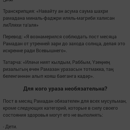
Транскрипция: «Навайту ан асума саума шахри
рамадана миналь-фаджри иляль-магриби халисан
лиЛляхи та‘аля»
Перевод: «Я вознамерился соблюдать пост месяца
Рамадан от утренней зари до захода солнца, делая это
искренне ради Всевышнего».
Татарча: «Иләһи ният кылдым, Раббым, Үзеңнең
ризалыгың өчен Рамазан уразасын тотмакка, таң
беленгәннән алып кояш баеганга кадәр».
Для кого ураза необязательна?
Пост в месяц Рамадан обязателен для всех мусульман,
кроме следующих категорий, которые в силу своего
состояния здоровья могут его не выполнять:
- Дети.