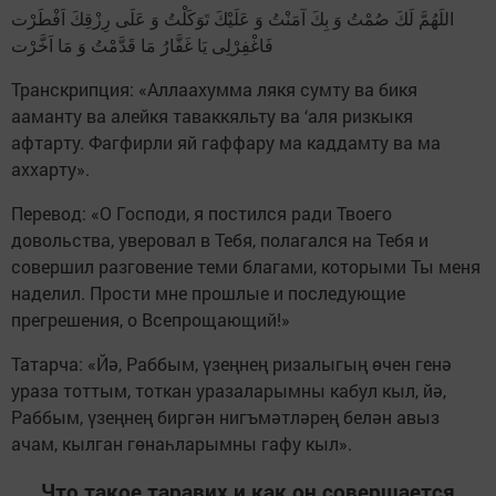
اللَهُمَّ لَكَ صُمْتُ وَ بِكَ آمَنْتُ وَ عَلَيْكَ تَوَكَلْتُ وَ عَلَى رِزْقِكَ اَفْطَرْت
فَاغْفِرْلِى يَا غَفَّارُ مَا قَدَّمْتُ وَ مَا اَخَّرْت
Транскрипция: «Аллаахумма лякя сумту ва бикя
ааманту ва алейкя таваккяльту ва ‘аля ризкыкя
афтарту. Фагфирли яй гаффару ма каддамту ва ма
аххарту».
Перевод: «О Господи, я постился ради Твоего
довольства, уверовал в Тебя, полагался на Тебя и
совершил разговение теми благами, которыми Ты меня
наделил. Прости мне прошлые и последующие
прегрешения, о Всепрощающий!»
Татарча: «Йә, Раббым, үзеңнең ризалыгың өчен генә
ураза тоттым, тоткан уразаларымны кабул кыл, йә,
Раббым, үзеңнең биргән нигъмәтләрең белән авыз
ачам, кылган гөнаһларымны гафу кыл».
Что такое таравих и как он совершается