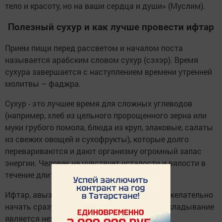
тело и красоту, но на ваши сердца и души» (Муслим).
Полезный сухур и как лучше провести ифтар
Прием пищи перед рассветом и началом поста
называется арабским словом сухур (сэхэр). Время
сухура завершается с наступлением времени утренней
молитвы – фаджра.
Сухур - это лучшее время для сложных углеводов
(например, хлеб из цельного пророщенного зерна или
муки грубого помола, блюда из круп, злаковые, салаты
из свежих овощей и сухофрукты), которые долго
перевариваются и дают организму огромный запас
энергии. Человек не чувствует усталости и вялости в
течение длительного времени.
Ифтар, авыз ачу или вечерний прием пищи желательно
начать сразу после захода солнца, а его откладывание
является нежелательным.