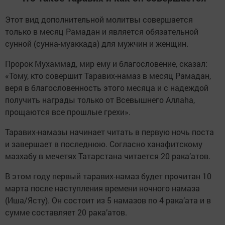
Этот вид дополнительной молитвы совершается
только в месяц Рамадан и является обязательной
сунной (сунна-муаккада) для мужчин и женщин.
Пророк Мухаммад, мир ему и благословение, сказал:
«Тому, кто совершит Таравих-намаз в месяц Рамадан,
веря в благословенность этого месяца и с надеждой
получить награды только от Всевышнего Аллаhа,
прощаются все прошлые грехи».
Таравих-намазы начинает читать в первую ночь поста
и завершает в последнюю. Согласно ханафитскому
мазхабу в мечетях Татарстана читается 20 рака’атов.
В этом году первый таравих-намаз будет прочитан 10
марта после наступления времени ночного намаза
(Иша/Ясту). Он состоит из 5 намазов по 4 рака’ата и в
сумме составляет 20 рака’атов.