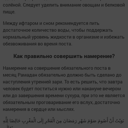
солёной. Следует уделить внимание овощам и белковой
пище.
Между ифтаром и сном рекомендуется пить
достаточное количество воды, чтобы поддержать
нормальный уровень жидкости в организме и избежать
обезвоживания во время поста.
Как правильно совершить намерение?
Намерение на совершение обязательного поста в
месяц Рамадан обязательно должно быть сделано до
наступления утренней зари. То есть решить, что завтра
человек будет поститься нужно или накануне вечером
или до завершения времени сухура, при это не является
обязательным проговаривание его вслух, достаточно
намерения в сердце или мыслях.
نَوَيْتُ أَنْ أَصُومَ صَوْمَ شَهْرِ رَمَضَانَ مِنَ الْفَجْرِ إِلَى الْمَغْرِبِ خَالِصًا لِلَّهِ
تَعَالَى