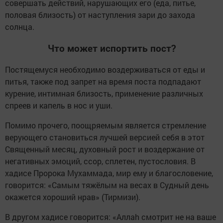
совершать действий, нарушающих его (еда, питье,
половая близость) от наступления зари до захода
солнца.
Что может испортить пост?
Постящемуся необходимо воздерживаться от еды и
питья, также под запрет на время поста подпадают
курение, интимная близость, применение различных
спреев и капель в нос и уши.
Помимо прочего, поощряемым является стремление
верующего становиться лучшей версией себя в этот
Священный месяц, духовный рост и воздержание от
негативных эмоций, ссор, сплетен, пустословия. В
хадисе Пророка Мухаммада, мир ему и благословение,
говорится: «Самым тяжёлым на весах в Судный день
окажется хороший нрав» (Тирмизи).
В другом хадисе говорится: «Аллаh смотрит не на ваше