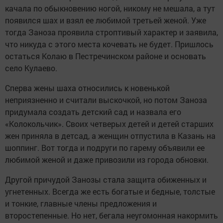
качала по обыкновению ногой, никому не мешала, а тут
появился шах и взял ее любимой третьей женой. Уже
тогда Заноза проявила строптивый характер и заявила,
что никуда с этого места кочевать не будет. Пришлось
остаться Колаю в Пестречинском районе и основать
село Кулаево.
Сперва жены шаха относились к новенькой
неприязненно и считали выскочкой, но потом Заноза
придумала создать детский сад и назвала его
«Колокольчик». Своих четверых детей и детей старших
жен приняла в детсад, а женщин отпустила в Казань на
шоппинг. Вот тогда и подруги по гарему объявили ее
любимой женой и даже привозили из города обновки.
Другой причудой Занозы стала защита обиженных и
угнетенных. Всегда же есть богатые и бедные, толстые
и тонкие, главные члены предложения и
второстепенные. Но нет, бегала неугомонная накормить