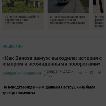
В Пестречинском районе
В Пестрецах лишили прав
В Росре
обработают поля
казанца за отказ от
регистр
пестицидами
медосвидетельствования
недвиж
биомет
ОБЩЕСТВО
«Как Заноза замуж выходила: история с
юмором и неожиданными поворотами»
7 февраля 2025 -
Валерий Мирошников,
324
0
1
14:53
По неподтвержденным данным Пеструшкина была
трижды замужем.