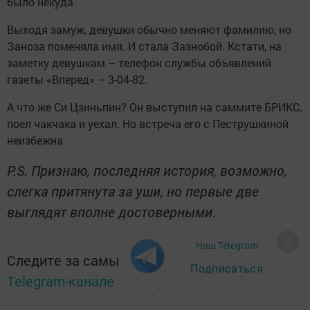
было некуда.
Выходя замуж, девушки обычно меняют фамилию, но
Заноза поменяла имя. И стала Зазнобой. Кстати, на
заметку девушкам – телефон службы объявлений
газеты «Вперед» – 3-04-82.
А что же Си Цзиньпин? Он выступил на саммите БРИКС,
поел чакчака и уехал. Но встреча его с Пеструшкиной
неизбежна.
P.S. Признаю, последняя история, возможно,
слегка притянута за уши, но первые две
выглядят вполне достоверными.
Наш Telegram
Следите за самым важным и интересным в
Подписаться
Telegram-канале
Татмедиа