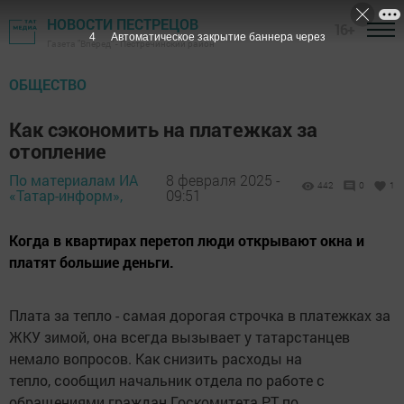
НОВОСТИ ПЕСТРЕЦОВ
16+
3
Автоматическое закрытие баннера через
Газета "Вперед" - Пестречинский район
ОБЩЕСТВО
Как сэкономить на платежках за
отопление
По материалам ИА
8 февраля 2025 -
442
0
1
«Татар-информ»,
09:51
Когда в квартирах перетоп люди открывают окна и
платят большие деньги.
Плата за тепло - самая дорогая строчка в платежках за
ЖКУ зимой, она всегда вызывает у татарстанцев
немало вопросов. Как снизить расходы на
тепло, сообщил начальник отдела по работе с
обращениями граждан Госкомитета РТ по