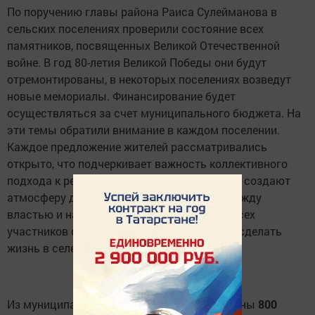
По поручению главы района Раиса Сулейманова в
сельских поселениях проверили состояние всех
памятников, посвященных Великой Отечественной
войне. В год 80-летия Великой Победы они будут
отремонтированы, в некоторых поселениях возведут
новые мемориалы. Финансирование будет
осуществляться за счет муниципального бюджета. На
эти темы обратили внимание в каждом поселении.
Каждое предложение жителей рассматривались
открыто, что подчеркивает важность коллективного
подхода к решению проблем. Такие встречи создают
атмосферу доверия и взаимопонимания между
властью и населением, а общий замысел всех
участников схода остается неизменным – сделать
жизнь в селе более комфортной.
НАДЕЖДИНСКОЕ СП
Из муниципального бюджета будут выделены
800