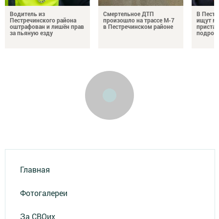
Водитель из
Смертельное ДТП
В Пестр
Пестречинского района
произошло на трассе М-7
ищут м
оштрафован и лишён прав
в Пестречинском районе
пристав
за пьяную езду
подрос
Главная
Фотогалереи
За СВОих