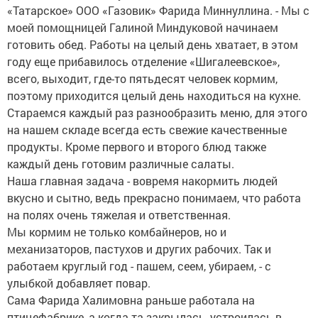
«Татарское» ООО «Газовик» Фарида Миннуллина. - Мы с
моей помощницей Галиной Миндуковой начинаем
готовить обед. Работы на целый день хватает, в этом
году еще прибавилось отделение «Шигалеевское»,
всего, выходит, где-то пятьдесят человек кормим,
поэтому приходится целый день находиться на кухне.
Стараемся каждый раз разнообразить меню, для этого
на нашем складе всегда есть свежие качественные
продукты. Кроме первого и второго блюд также
каждый день готовим различные салаты.
Наша главная задача - вовремя накормить людей
вкусно и сытно, ведь прекрасно понимаем, что работа
на полях очень тяжелая и ответственная.
Мы кормим не только комбайнеров, но и
механизаторов, пастухов и других рабочих. Так и
работаем круглый год - пашем, сеем, убираем, - с
улыбкой добавляет повар.
Сама Фарида Халимовна раньше работала на
птицефабрике, а когда та закрылась, устроилась в