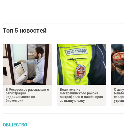
Топ 5 новостей
В Росреестре рассказали о
Водитель из
С авгус
регистрации
Пестречинского района
меняет
недвижимости по
оштрафован и лишён прав
соверше
биометрии
за пьяную езду
утренне
ОБЩЕСТВО