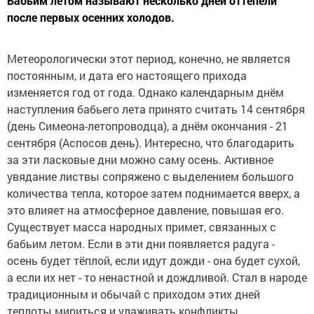
Бабьим летом называют несколько дней оттепели
после первых осенних холодов.
Метеорологически этот период, конечно, не является
постоянным, и дата его настоящего прихода
изменяется год от года. Однако календарным днём
наступления бабьего лета принято считать 14 сентября
(день Симеона-летопроводца), а днём окончания - 21
сентября (Аспосов день). Интересно, что благодарить
за эти ласковые дни можно саму осень. Активное
увядание листвы сопряжено с выделением большого
количества тепла, которое затем поднимается вверх, а
это влияет на атмосферное давление, повышая его.
Существует масса народных примет, связанных с
бабьим летом. Если в эти дни появляется радуга -
осень будет тёплой, если идут дожди - она будет сухой,
а если их нет - то ненастной и дождливой. Стал в народе
традиционным и обычай с приходом этих дней
теплоты мириться и улаживать конфликты.