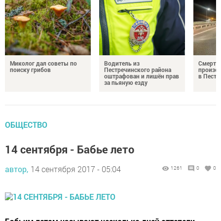
Миколог дал советы по
Водитель из
Смерте
поиску грибов
Пестречинского района
произош
оштрафован и лишён прав
в Пестр
за пьяную езду
ОБЩЕСТВО
14 сентября - Бабье лето
автор,
14 сентября 2017 - 05:04
1261
0
0