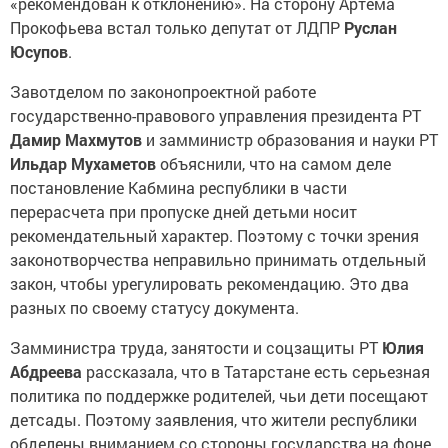
«рекомендован к отклонению». На сторону Артёма
Прокофьева встал только депутат от ЛДПР
Руслан
Юсупов
.
Завотделом по законопроектной работе
государственно-правового управления президента РТ
Дамир Махмутов
и замминистр образования и науки РТ
Ильдар Мухаметов
объяснили, что на самом деле
постановление Кабмина республики в части
перерасчета при пропуске дней детьми носит
рекомендательный характер. Поэтому с точки зрения
законотворчества неправильно принимать отдельный
закон, чтобы урегулировать рекомендацию. Это два
разных по своему статусу документа.
Замминистра труда, занятости и соцзащиты РТ
Юлия
Абдреева
рассказала, что в Татарстане есть серьезная
политика по поддержке родителей, чьи дети посещают
детсады. Поэтому заявления, что жители республики
обделены вниманием со стороны государства на фоне