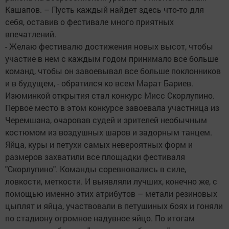
Кашапов. – Пусть каждый найдет здесь что-то для
себя, оставив о фестивале много приятных
впечатлений.
- Желаю фестивалю достижения новых высот, чтобы
участие в нем с каждым годом принимало все больше
команд, чтобы он завоевывал все больше поклонников
и в будущем, - обратился ко всем Марат Бариев.
Изюминкой открытия стал конкурс Мисс Скорлупино.
Первое место в этом конкурсе завоевала участница из
Черемшана, очаровав судей и зрителей необычным
костюмом из воздушных шаров и задорным танцем.
Яйца, куры и петухи самых невероятных форм и
размеров захватили все площадки фестиваля
"Скорлупино". Команды соревновались в силе,
ловкости, меткости. И выявляли лучших, конечно же, с
помощью именно этих атрибутов – метали резиновых
цыплят и яйца, участвовали в петушиных боях и гоняли
по стадиону огромное надувное яйцо. По итогам