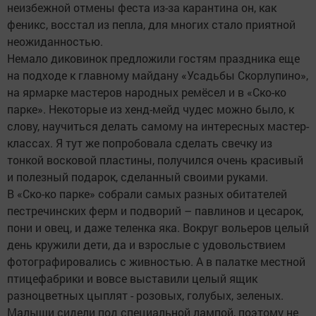
неизбежной отмены феста из-за карантина он, как
феникс, восстал из пепла, для многих стало приятной
неожиданностью.
Немало диковинок предложили гостям праздника еще
на подходе к главному майдану «Усадьбы Скорлупино»,
на ярмарке мастеров народных ремёсел и в «Ско-ко
парке». Некоторые из хенд-мейд чудес можно было, к
слову, научиться делать самому на интересных мастер-
классах. Я тут же попробовала сделать свечку из
тонкой восковой пластины, получился очень красивый
и полезный подарок, сделанный своими руками.
В «Ско-ко парке» собрали самых разных обитателей
пестречинских ферм и подворий – павлинов и цесарок,
пони и овец, и даже теленка яка. Вокруг вольеров целый
день кружили дети, да и взрослые с удовольствием
фотографировались с живностью. А в палатке местной
птицефабрики и вовсе выставили целый ящик
разноцветных цыплят - розовых, голубых, зеленых.
Малыши сидели под специальной лампой, поэтому не