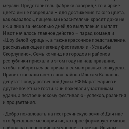
мерзли. Представитель фабрики заверил, что и яркие
цвета им не повредили – для достижения такого цвета,
как оказалось, пищевыми красителями красят даже не
их, а яйца за несколько дней до вылупления цыплят.
И вот началось главное действо – парад команд и
«Шоу белой курицы», а также красочное представление,
рассказывающее легенду фестиваля и «Усадьбы
Скорлупино». Семь команд из городов и районов
республики приехали в этом году на наш праздник,
чтобы побороться за призы в самых разных конкурсах.
Приветствовали всех глава района Ильхам Кашапов,
депутат Государственной Думы РФ Марат Бариев и
другие почётные гости. Они пожелали участникам
удачи, а пестречинскому фестивалю - успехов, развития
и процветания.
- Добро пожаловать на пестречинскую землю! Для нас
это брендовое мероприятие, которое формирует имидж
района на всероссийском уровне, - отметил Ильхам