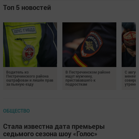
Топ 5 новостей
Водитель из
В Пестречинском районе
С авгус
Пестречинского района
ищут мужчину,
меняет
оштрафован и лишён прав
пристававшего к
соверше
за пьяную езду
подросткам
утренне
ОБЩЕСТВО
Стала известна дата премьеры
седьмого сезона шоу «Голос»