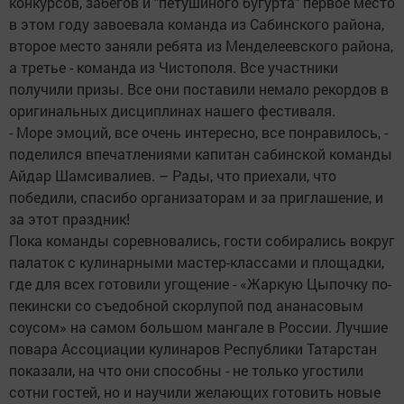
конкурсов, забегов и "петушиного бугурта" первое место
в этом году завоевала команда из Сабинского района,
второе место заняли ребята из Менделеевского района,
а третье - команда из Чистополя. Все участники
получили призы. Все они поставили немало рекордов в
оригинальных дисциплинах нашего фестиваля.
- Море эмоций, все очень интересно, все понравилось, -
поделился впечатлениями капитан сабинской команды
Айдар Шамсивалиев. – Рады, что приехали, что
победили, спасибо организаторам и за приглашение, и
за этот праздник!
Пока команды соревновались, гости собирались вокруг
палаток с кулинарными мастер-классами и площадки,
где для всех готовили угощение - «Жаркую Цыпочку по-
пекински со съедобной скорлупой под ананасовым
соусом» на самом большом мангале в России. Лучшие
повара Ассоциации кулинаров Республики Татарстан
показали, на что они способны - не только угостили
сотни гостей, но и научили желающих готовить новые