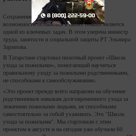
Сохранение для пожилых татарстанцев
возможности оставаться в своих семьях является
одной из ключевых задач. В этом уверена министр
труда, занятости и социальной защиты РТ Эльмира
Зарипова.
В Татарстане стартовал пилотный проект «Школа
ухода за пожилыми», помогающий научиться
правильному уходу за пожилыми родственниками,
не способными к самообслуживанию.
«Это проект прежде всего направлен на обучение
родственников навыкам долговременного ухода за
лежачими пожилыми людьми, не способными
самостоятельно за собой ухаживать. Это "Школа
ухода за пожилыми". Мы стартовали с этим
проектом в августе и на сегодня уже обучили 60