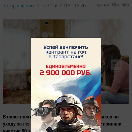
Татар-информ,
2 октября 2018 - 13:20
1486
0
0
В пилотном проекте по обучению родственников по
уходу за лежачими пожилыми людьми уже приняли
участие 60 татарстанцев.