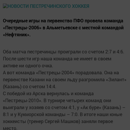
Очередные игры на первенство ПФО провела команда
«Пестрецы-2006» в Альметьевске с местной командой
«Нефтяник».
Оба матча пестречинцы проиграли со счетом 2:7 и 4:6.
После шести игр наша команда не имеет в своем
активе ни одного очка.
А вот команда «Пестрецы-2004» порадовала. Она на
первенстве Казани на своем льду разгромила «Зилант»
(Казань) со счетом 14:4.
С победой из Арска вернулась и команда
«Пестрецы-2010». В турнире четырех команд они
выиграли у хозяев со счетом 4:1, у «Ак буре» (Казань) –
8:1 и у Кукморской команды – 7:0. В итоге наши юные
хоккеисты (тренер Сергей Машков) заняли первое
место.