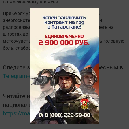
по московскому времени.
При бурях уровня G3 возможны проблемы с
энергосистемами, спутниковой навигацией и
радиосвязью. Северные сияния можно увидеть на
широтах до 50 градусов. Люди с
метеочувствительностью могут испытывать головную
боль, слабость и скачки давления.
Следите за самым важным и интересным в
Telegram-канале
Татмедиа
Читайте новости Татарстана в
национальном мессенджере MАХ:
https://max.ru/tatmedia