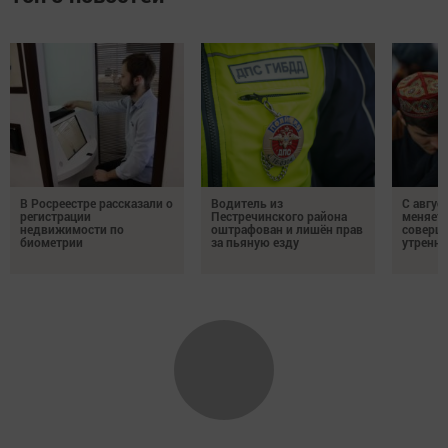
В Росреестре рассказали о
Водитель из
С авгус
регистрации
Пестречинского района
меняет
недвижимости по
оштрафован и лишён прав
соверше
биометрии
за пьяную езду
утренне