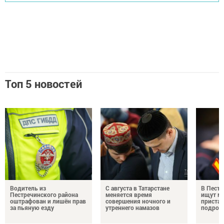
Топ 5 новостей
Водитель из
С августа в Татарстане
В Пестр
Пестречинского района
меняется время
ищут м
оштрафован и лишён прав
совершения ночного и
пристав
за пьяную езду
утреннего намазов
подрос