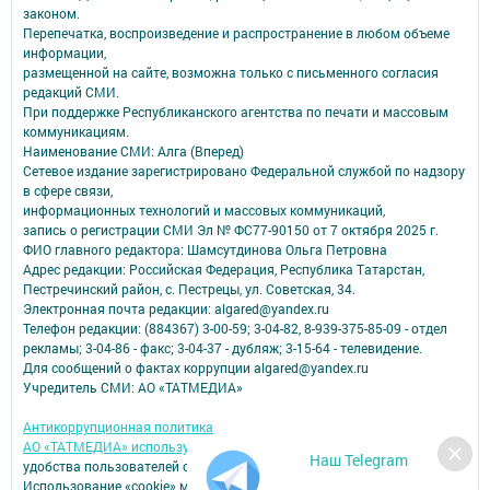
законом.
Перепечатка, воспроизведение и распространение в любом объеме
информации,
размещенной на сайте, возможна только с письменного согласия
редакций СМИ.
При поддержке Республиканского агентства по печати и массовым
коммуникациям.
Наименование СМИ: Алга (Вперед)
Сетевое издание зарегистрировано Федеральной службой по надзору
в сфере связи,
информационных технологий и массовых коммуникаций,
запись о регистрации СМИ Эл № ФС77-90150 от 7 октября 2025 г.
ФИО главного редактора: Шамсутдинова Ольга Петровна
Адрес редакции: Российская Федерация, Республика Татарстан,
Пестречинский район, с. Пестрецы, ул. Советская, 34.
Электронная почта редакции: algared@yandex.ru
Телефон редакции: (884367) 3-00-59; 3-04-82, 8-939-375-85-09 - отдел
рекламы; 3-04-86 - факс; 3-04-37 - дубляж; 3-15-64 - телевидение.
Для сообщений о фактах коррупции algared@yandex.ru
Учредитель СМИ: АО «ТАТМЕДИА»
Антикоррупционная политика
АО «ТАТМЕДИА» использует «cookie»
для персонализации сервисов и
Наш Telegram
удобства пользователей сайтом.
Использование «cookie» можно отменить в настройках браузера.