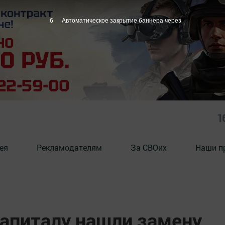
5
Автоматическое закрытие баннера через
1
ея
Рекламодателям
За СВОих
Наши п
апиталу нашли замену