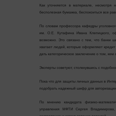
Как уточняется в материале, несмотря н
бесполезная бумажка, беспокоиться все равн
По словам профессора кафедры уголовного
им. О.Е. Кутафина Ивана Клепицкого, о
возможно. Это связано с тем, что банки 
хватает людей, которые оформляют кредит 
дать категорическое заключение о том, кем
Эксперты советуют, столкнувшись с подобно
Пока что для защиты личных данных в Интер
подобрать надежный шифр для авторизации
По мнению кандидата физико-математич
управления МФТИ Сергея Владимирова, 