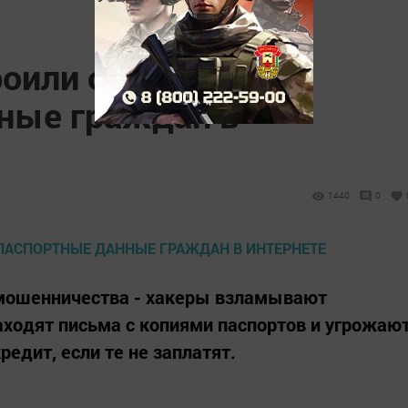
оили охоту на
ные граждан в
1440
0
 мошенничества - хакеры взламывают
аходят письма с копиями паспортов и угрожаю
едит, если те не заплатят.