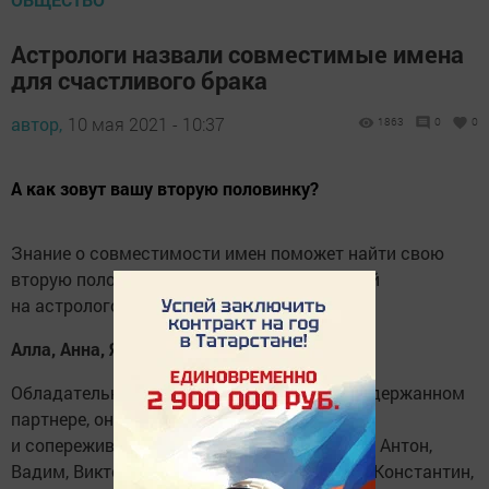
Астрологи назвали совместимые имена
для счастливого брака
автор,
10 мая 2021 - 10:37
1863
0
0
А как зовут вашу вторую половинку?
Знание о совместимости имен поможет найти свою
вторую половинку, пишет
InStyle
со ссылкой
на астрологов.
Алла, Анна, Яна, Жанна
Обладательницы этих имен нуждаются в сдержанном
партнере, они умеют глубоко чувствовать
и сопереживать. Больше всего им подойдет Антон,
Вадим, Виктор, Анатолий, Владимир, Игорь, Константин,