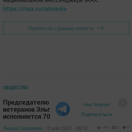
https://max.ru/tatmedia
Перейти на страницу новости
ОБЩЕСТВО
Председателю районного Совета
Наш Telegram
ветеранов Эльгизе Файзуллиной сегодня
Подписаться
исполняется 70 лет
Люция Сиразеева,
10 мая 2021 - 06:10
1513
0
0