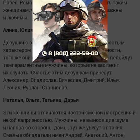
Павел, Роман, Алексей, которые дадут понять таким
женщинам, что они действительно для них важны
и любимы.
Алина, Юлия, Елизавета, Анжела, Светлана
Девушки с этими именами отличаются непростым
характером из-за повышенной эмоциональности,
того же они ищут и в партнерах. Поэтому им подойдут
темпераментные мужчины, которые не заставят
их скучать. Счастье этим девушкам принесут
Александр, Владислав, Вячеслав, Дмитрий, Илья,
Леонид, Руслан, Станислав.
Наталья, Ольга, Татьяна, Дарья
Эти женщины отличаются частой сменой настроения и
некой капризностью. Мужчины, не выносящие шума
и напора со стороны дамы, тут же убегут от таких.
Смелые обладатели имен Андрей, Анатолий, Антон,