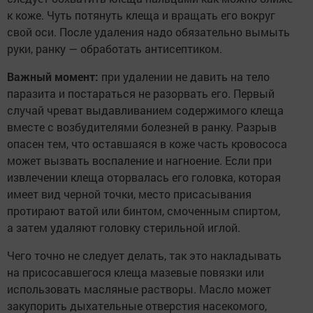
к коже. Чуть потянуть клеща и вращать его вокруг
свой оси. После удаления надо обязательно вымыть
руки, ранку — обработать антисептиком.
Важный момент:
при удалении не давить на тело
паразита и постараться не разорвать его. Первый
случай чреват выдавливанием содержимого клеща
вместе с возбудителями болезней в ранку. Разрыв
опасен тем, что оставшаяся в коже часть кровососа
может вызвать воспаление и нагноение. Если при
извлечении клеща оторвалась его головка, которая
имеет вид черной точки, место присасывания
протирают ватой или бинтом, смоченным спиртом,
а затем удаляют головку стерильной иглой.
Чего точно не следует делать, так это накладывать
на присосавшегося клеща мазевые повязки или
использовать масляные растворы. Масло может
закупорить дыхательные отверстия насекомого,