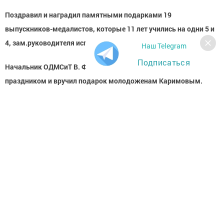
Поздравил и наградил памятными подарками 19
выпускников-медалистов, которые 11 лет учились на одни 5 и
4, зам.руководителя исполкома Шайхутдинов Р.Р
Наш Telegram
Подписаться
Начальник ОДМСиТ В. Ф. Курмышев поздравил молодежь с
праздником и вручил подарок молодоженам Каримовым.
«Каждый, кто хочет стать здоровее, может сделать это уже
сегодня, отказавшись от вредных привычек» - под таким
девизом волонтерами района проводилась акция "
Наркотикам НЕТ".
Самым ярким событием праздника стал фестиваль красок
«FEST культура». Они добавили празднику самую яркую
музыкальную палитру красок! Яркие эмоции, искренняя
радость и возвращение в беззаботное детство получил