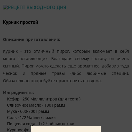
Курник простой
Описание приготовления:
Курник - это отличный пирог, который включает в себя
много составляющих. Благодаря своему составу он очень
сытный. Пирог можно сделать еще ароматнее, добавив туда
чеснок и пряные травы (либо любимые специи).
Обязательно попробуйте приготовить его дома.
Ингредиенты:
Кефир - 250 Миллилитров (для теста )
Сливочное масло - 180 Грамм
Мука - 600-700 Грамм
Соль - 1/2 Чайных ложки
Пищевая сода - 1/2 Чайных ложки
Куриное филе - 350-400 Грамм (начинка )