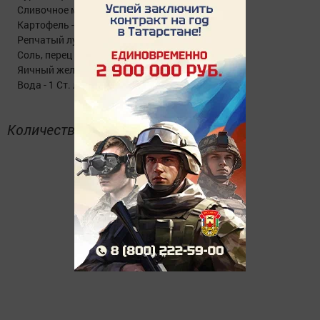
Сливочное масло - 30 Грамм
Картофель - 3-4 Штук
Репчатый лук - 2 Штуки
Соль, перец - По вкусу
Яичный желток - 1 Штука (для смазывания)
Вода - 1 Ст. ложка
Количество порций: 3-6