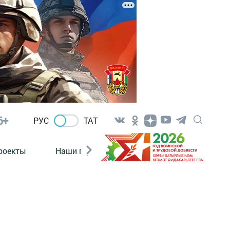
6+
РУС
ТАТ
роекты
Наши герои
Нормативно-правовые а