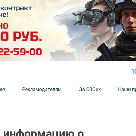
1
ея
Рекламодателям
За СВОих
Наши п
о информацию о