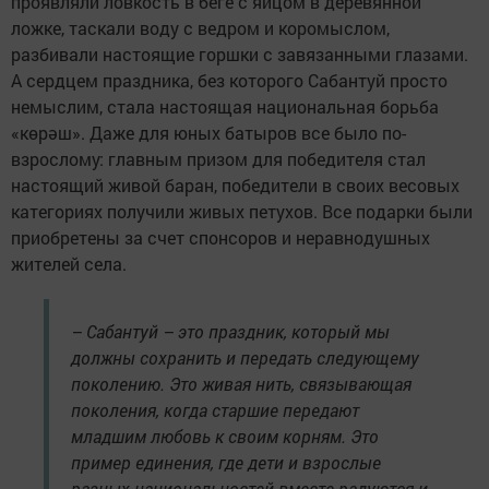
проявляли ловкость в беге с яйцом в деревянной
ложке, таскали воду с ведром и коромыслом,
разбивали настоящие горшки с завязанными глазами.
А сердцем праздника, без которого Сабантуй просто
немыслим, стала настоящая национальная борьба
«көрәш». Даже для юных батыров все было по-
взрослому: главным призом для победителя стал
настоящий живой баран, победители в своих весовых
категориях получили живых петухов. Все подарки были
приобретены за счет спонсоров и неравнодушных
жителей села.
– Сабантуй – это праздник, который мы
должны сохранить и передать следующему
поколению. Это живая нить, связывающая
поколения, когда старшие передают
младшим любовь к своим корням. Это
пример единения, где дети и взрослые
разных национальностей вместе радуются и