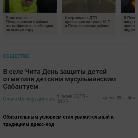
Водитель из
Смертельное ДТП
В Пестр
Пестречинского района
произошло на трассе М-7
ищут м
оштрафован и лишён прав
в Пестречинском районе
пристав
за пьяную езду
подрос
ОБЩЕСТВО
В селе Чита День защиты детей
отметили детским мусульманским
Сабантуем
4 июня 2025 -
Ольга Шамсутдинова,
762
0
4
08:23
Обязательным условием стал уважительный к
традициям дресс-код