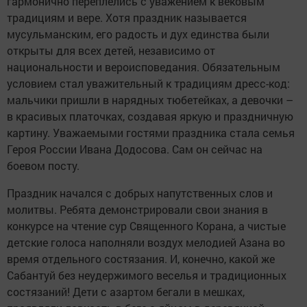
гармонично переплелись с уважением к вековым
традициям и вере. Хотя праздник называется
мусульманским, его радость и дух единства были
открыты для всех детей, независимо от
национальности и вероисповедания. Обязательным
условием стал уважительный к традициям дресс-код:
мальчики пришли в нарядных тюбетейках, а девочки –
в красивых платочках, создавая яркую и праздничную
картину. Уважаемыми гостями праздника стала семья
Героя России Ивана Додосова. Сам он сейчас на
боевом посту.
Праздник начался с добрых напутственных слов и
молитвы. Ребята демонстрировали свои знания в
конкурсе на чтение сур Священного Корана, а чистые
детские голоса наполняли воздух мелодией Азана во
время отдельного состязания. И, конечно, какой же
Сабантуй без неудержимого веселья и традиционных
состязаний! Дети с азартом бегали в мешках,