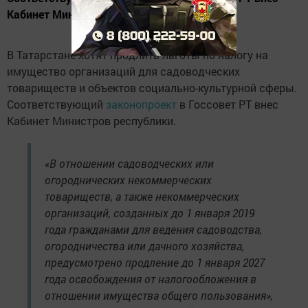
Кабинет Министров республики.
В Татарстане хотят продлить льготы по налогу на
имущество организаций для садоводческих
товариществ и объектов социально-культурной сферы.
Соответствующий
законопроект
в Госсовет РТ внес
Кабинет Министров республики.
«В отношении садоводческих или
огороднических некоммерческих
товариществ, а также некоммерческих
организаций, созданных до 1 января 2019
года гражданами для ведения садоводства,
огородничества или дачного хозяйства,
предусмотрено продление до 1 января 2027
года освобождения от налогообложения в
отношении имущества общего пользования»,