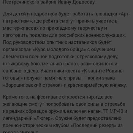
Пестречинского района Ивану Додосову.
Для детей и подростков будет работать площадка «Арт-
патриотизм», где ребята смогут принять участие в
мастер-классах по прикладному творчеству и
изготовить поделки для российских военнослужащих.
Под руководством опытных наставников будет
организован «Курс молодого бойца» с обучением
элементам военной подготовки: стрелковому делу,
штыковому бою, метанию гранат, азам связного и
сапёрного дела. Участники квеста «К защите Родины
готовы!» получат памятные призы — копии знака
«Ворошиловский стрелок» и красноармейскую книжку.
Кроме того, на фестивале откроется тир, где все
желающие смогут попробовать свои силы в стрельбе
из редких образцов оружия, включая наган, ТТ, МР-40 и
легендарный «Люгер». Оружие будет предоставлено
военно-историческим клубом «Последний резерв» из
города Энгельс.