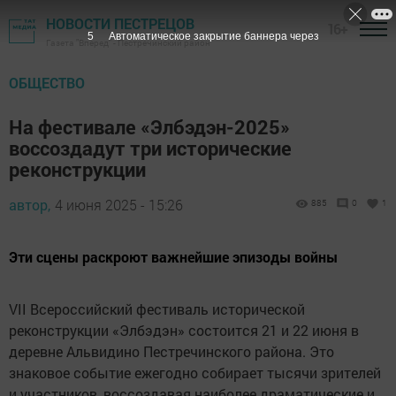
НОВОСТИ ПЕСТРЕЦОВ
16+
3
Автоматическое закрытие баннера через
Газета "Вперед" - Пестречинский район
ОБЩЕСТВО
На фестивале «Элбэдэн-2025»
воссоздадут три исторические
реконструкции
автор,
4 июня 2025 - 15:26
885
0
1
Эти сцены раскроют важнейшие эпизоды войны
VII Всероссийский фестиваль исторической
реконструкции «Элбэдэн» состоится 21 и 22 июня в
деревне Альвидино Пестречинского района. Это
знаковое событие ежегодно собирает тысячи зрителей
и участников, воссоздавая наиболее драматические и