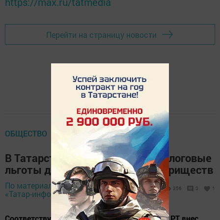
https://max.ru/tatmedia
Перейти на страницу новости
ОБЩЕСТВО
В Татарстане хотят продлить налоговые
льготы для садоводческих товариществ
По материалам ИА
4 июня 2025 -
356
0
1
«Татар-информ»,
10:51
Соответствующий законопроект в Госсовет РТ внес