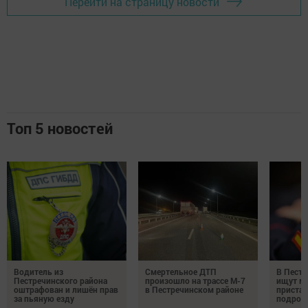
Перейти на страницу новости
Топ 5 новостей
Водитель из
Смертельное ДТП
В Пестр
Пестречинского района
произошло на трассе М-7
ищут м
оштрафован и лишён прав
в Пестречинском районе
пристав
за пьяную езду
подрос