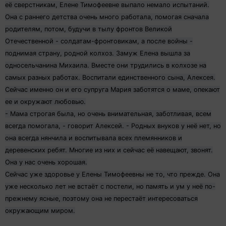
её сверстникам, Елене Тимофеевне выпало немало испытаний.
Она с раннего детства очень много работала, помогая сначала
родителям, потом, будучи в тылу фронтов Великой
Отечественной - солдатам-фронтовикам, а после войны -
поднимая страну, родной колхоз. Замуж Елена вышла за
односельчанина Михаила. Вместе они трудились в колхозе на
самых разных работах. Воспитали единственного сына, Алексея.
Сейчас именно он и его супруга Мария заботятся о маме, опекают
ее и окружают любовью.
- Мама строгая была, но очень внимательная, заботливая, всем
всегда помогала, - говорит Алексей. - Родных внуков у неё нет, но
она всегда нянчила и воспитывала всех племянников и
деревенских ребят. Многие из них и сейчас её навещают, звонят.
Она у нас очень хорошая.
Сейчас уже здоровье у Елены Тимофеевны не то, что прежде. Она
уже несколько лет не встаёт с постели, но память и ум у неё по-
прежнему ясные, поэтому она не перестаёт интересоваться
окружающим миром.