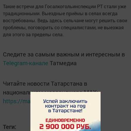
Такие встречи для Госалкогольинспекции РТ стали уже
традиционными. Выездные приёмы в селах всегда
востребованы. Ведь здесь сельчане могут решить свои
проблемы, поговорить со специалистами, не выезжая
для этого за пределы села.
Следите за самым важным и интересным в
Telegram-канале
Татмедиа
Читайте новости Татарстана в
национальном мессенджере MАХ:
https://max.ru/tatmedia
Теги: