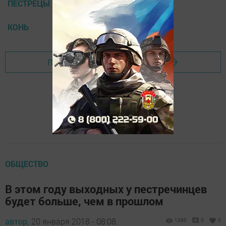
ПЕСТРЕЦЫ
КОНЬ
Перейти на страницу новости
ОБЩЕСТВО
В этом году выходных у пестречинцев
будет больше, чем в прошлом
автор,
20 января 2018 - 08:08
1360
0
0