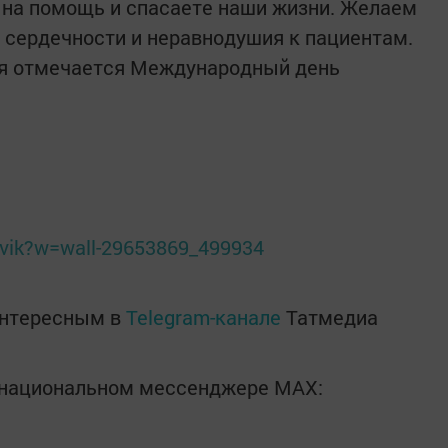
 на помощь и спасаете наши жизни. Желаем
 сердечности и неравнодушия к пациентам.
ая отмечается Международный день
avik?w=wall-29653869_499934
интересным в
Telegram-канале
Татмедиа
в национальном мессенджере MАХ: