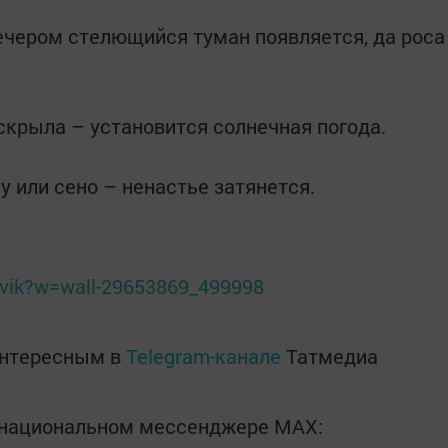
ечером стелющийся туман появляется, да роса
скрыла – установится солнечная погода.
у или сено – ненастье затянется.
avik?w=wall-29653869_499998
интересным в
Telegram-канале
Татмедиа
в национальном мессенджере MАХ: