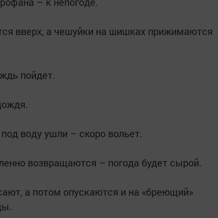
рофана – к непогоде.
тся вверх, а чешуйки на шишках прижимаются
ождь пойдет.
дождя.
под воду ушли – скоро вольет.
ленно возвращаются – погода будет сырой.
сают, а потом опускаются и на «бреющий»
ды.