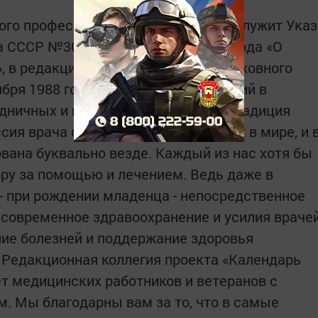
ого профессионального праздника служит Указ
 СССР №3018-Х от 1 октября 1980 года «О
, в редакции Указа Президиума Верховного
бря 1988 года «О внесении изменений в
дничных и памятных днях». И эта традиция
сия врача одна из самых старейших в мире, и 
вана буквально везде. Каждый из нас хотя бы
ору за помощью и лечением. Ведь даже в
- при рождении младенца - непосредственное
 современное здравоохранение и усилия враче
ние болезней и поддержание здоровья
е. Редакционная коллегия проекта «Календарь
т медицинских работников и ветеранов с
. Мы благодарны вам за то, что в самые