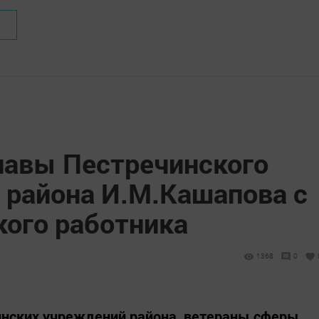
лавы Пестречинского
 района И.М.Кашапова с
ого работника
1368
0
нских учреждений района, ветераны сферы