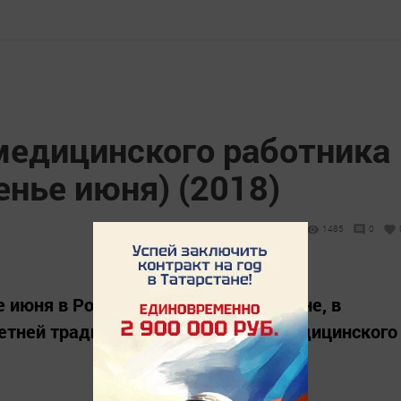
 медицинского работника
енье июня) (2018)
1485
0
 июня в России, Беларуси, на Украине, в
етней традиции, отмечают День медицинского