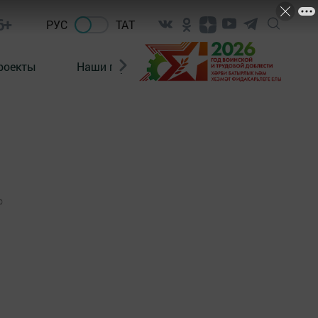
6+
РУС
ТАТ
роекты
Наши герои
Нормативно-правовые а
0