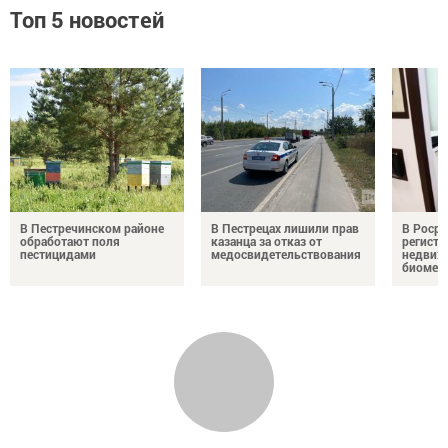
Топ 5 новостей
В Пестречинском районе
В Пестрецах лишили прав
В Росре
обработают поля
казанца за отказ от
регистр
пестицидами
медосвидетельствования
недвиж
биомет