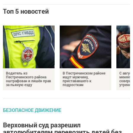
Топ 5 новостей
Водитель из
В Пестречинском районе
С авгус
Пестречинского района
ищут мужчину,
меняет
оштрафован и лишён прав
пристававшего к
соверше
за пьяную езду
подросткам
утренне
БЕЗОПАСНОЕ ДВИЖЕНИЕ
Верховный суд разрешил
автолюбителям перевозить детей без