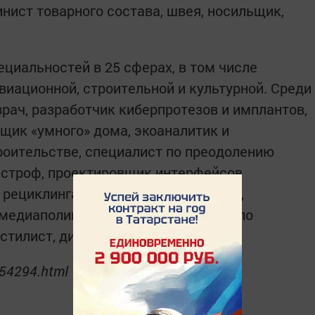
нист товарного состава, швея, носильщик,
циальностей в 25 сферах, в том числе
виационной, строительной и культурной. Среди
рач, разработчик киберпротезов и имплантов,
щик «умного» дома, экоаналитик и
роительстве, специалист по преодолению
астроф, проектировщик интерфейсов
 рециклинга летательных аппаратов,
, медиаполицейский, личный тьютор по
стилист, дизайнер эмоций.
/54294.html