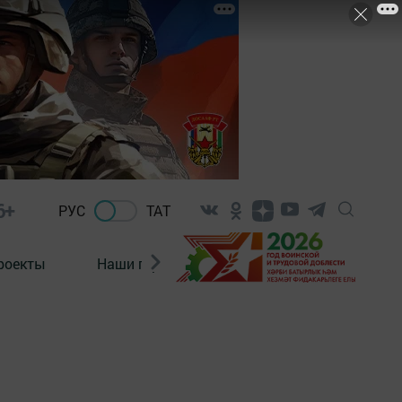
6+
РУС
ТАТ
роекты
Наши герои
Нормативно-правовые а