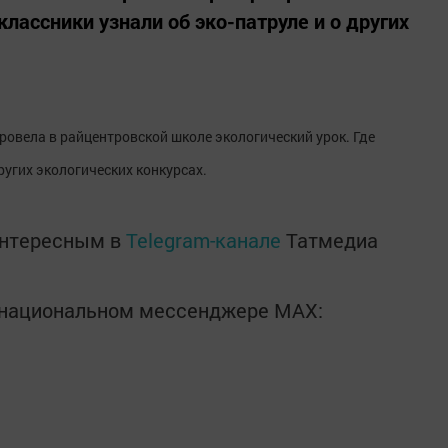
классники узнали об эко-патруле и о других
овела в райцентровской школе экологический урок. Где
ругих экологических конкурсах.
интересным в
Telegram-канале
Татмедиа
в национальном мессенджере MАХ: