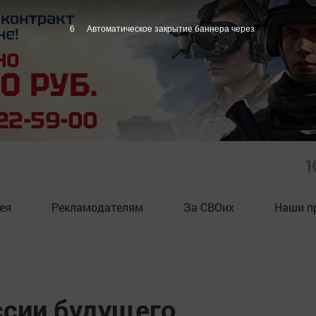
5
Автоматическое закрытие баннера через
1
ея
Рекламодателям
За СВОих
Наши п
сии будущего