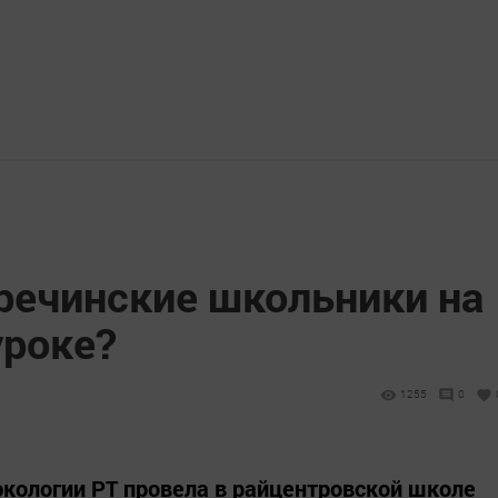
тречинские школьники на
уроке?
1255
0
кологии РТ провела в райцентровской школе