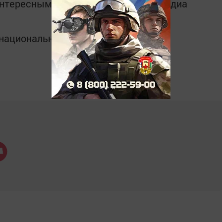
интересным в
Telegram-канале
Татмедиа
в национальном мессенджере MАХ: