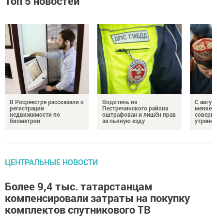
Топ 5 новостей
В Росреестре рассказали о
Водитель из
С авгус
регистрации
Пестречинского района
меняет
недвижимости по
оштрафован и лишён прав
соверше
биометрии
за пьяную езду
утренне
ЦЕНТРАЛЬНЫЕ НОВОСТИ
Более 9,4 тыс. татарстанцам
компенсировали затраты на покупку
комплектов спутникового ТВ