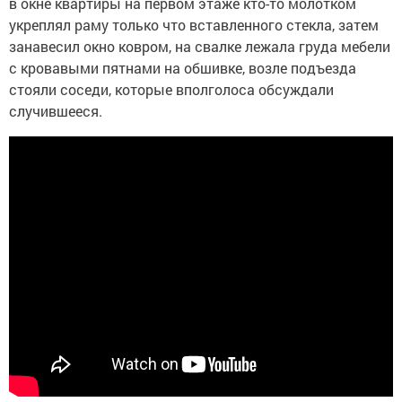
в окне квартиры на первом этаже кто-то молотком
укреплял раму только что вставленного стекла, затем
занавесил окно ковром, на свалке лежала груда мебели
с кровавыми пятнами на обшивке, возле подъезда
стояли соседи, которые вполголоса обсуждали
случившееся.