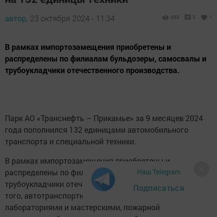
автор,
23 октября 2024 - 11:34
353
0
1
В рамках импортозамещения приобретены и
распределены по филиалам бульдозеры, самосвалы и
трубоукладчики отечественного производства.
Парк АО «Транснефть – Прикамье» за 9 месяцев 2024
года пополнился 132 единицами автомобильного
транспорта и специальной техники.
В рамках импортозамещения приобретены и
Наш Telegram
распределены по филиалам бульдозеры, самосвалы и
трубоукладчики отечественного производства. Кроме
Подписаться
того, автотранспортный парк пополнен передвижными
лабораториями и мастерскими, пожарной