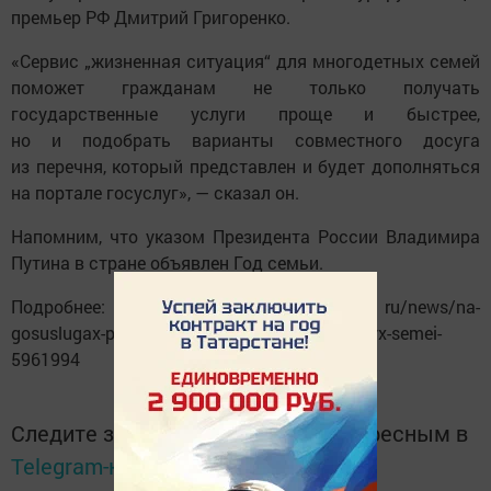
премьер РФ Дмитрий Григоренко.
«Сервис „жизненная ситуация“ для многодетных семей
поможет гражданам не только получать
государственные услуги проще и быстрее,
но и подобрать варианты совместного досуга
из перечня, который представлен и будет дополняться
на портале госуслуг», — сказал он.
Напомним, что указом Президента России Владимира
Путина в стране объявлен Год семьи.
Подробнее: https://www. tatar-inform. ru/news/na-
gosuslugax-poyavilsya-servis-dlya-mnogodetnyx-semei-
5961994
Следите за самым важным и интересным в
Telegram-канале
Татмедиа