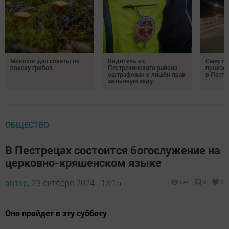
Миколог дал советы по
Водитель из
Смерте
поиску грибов
Пестречинского района
произош
оштрафован и лишён прав
в Пестр
за пьяную езду
ОБЩЕСТВО
В Пестрецах состоится богослужение на
церковно-кряшенском языке
автор,
23 октября 2024 - 13:15
547
0
1
Оно пройдет в эту субботу