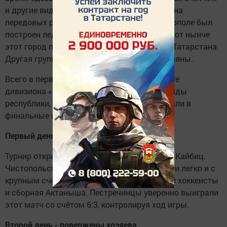
и другие виды спорта. А хоккей всегда был на
передовых ролях. В конце 2007 года в Чистополе был
построен ледовый дворец на 1000 мест. И вот нынче
этот город принял финалистов первенства Татарстана.
Другая группа играла в городе Камские Поляны.
Всего в первенстве Татарстана в первой лиге
дивизиона «Б» принимали участие 24 команды
республики, из них восемь сильнейших вышли в
финальные игры.
Первый день - разведка боем
Турнир открыли чистопольцы и команда из Кайбиц.
Чистопольские хоккеисты эту игру выиграли легко и с
крупным счётом. Затем на лёд вышли наши хоккеисты
и сборная Актаныша. Пестречинцы уверенно выиграли
этот матч со счётом 6:3, контролируя ход игры.
Второй день - повержены хозяева