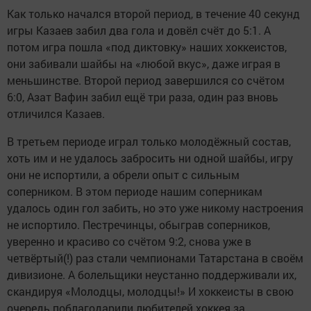
Как только начался второй период, в течение 40 секунд
игры Казаев забил два гола и довёл счёт до 5:1. А
потом игра пошла «под диктовку» наших хоккеистов,
они забивали шайбы на «любой вкус», даже играя в
меньшинстве. Второй период завершился со счётом
6:0, Азат Вафин забил ещё три раза, один раз вновь
отличился Казаев.
В третьем периоде играл только молодёжный состав,
хоть им и не удалось забросить ни одной шайбы, игру
они не испортили, а обрели опыт с сильным
соперником. В этом периоде нашим соперникам
удалось один гол забить, но это уже никому настроения
не испортило. Пестречинцы, обыграв соперников,
уверенно и красиво со счётом 9:2, снова уже в
четвёртый(!) раз стали чемпионами Татарстана в своём
дивизионе. А болельщики неустанно поддерживали их,
скандируя «Молодцы, молодцы!» И хоккеисты в свою
очередь поблагодарили любителей хоккея за