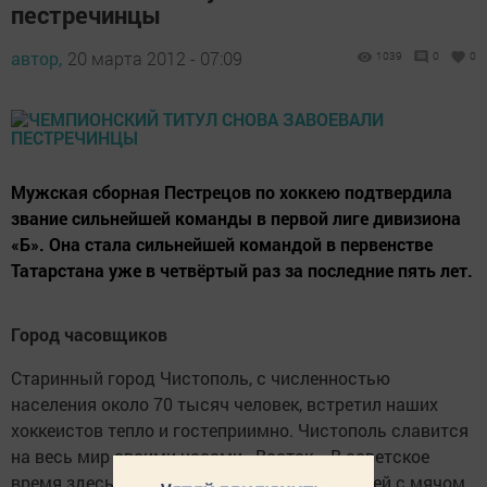
пестречинцы
автор,
20 марта 2012 - 07:09
1039
0
0
Мужская сборная Пестрецов по хоккею подтвердила
звание сильнейшей команды в первой лиге дивизиона
«Б». Она стала сильнейшей командой в первенстве
Татарстана уже в четвёртый раз за последние пять лет.
Город часовщиков
Старинный город Чистополь, с численностью
населения около 70 тысяч человек, встретил наших
хоккеистов тепло и гостеприимно. Чистополь славится
на весь мир своими часами «Восток». В советское
время здесь был очень развит футбол, хоккей с мячом