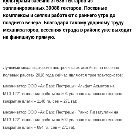
культурами засеяно 31638 гектаров из
запланированных 39088 гектаров. Посевные
комплексы и сеялки работают с раннего утра до
позднего вечера. Благодаря такому ударному труду
механизаторов, весенняя страда в районе уже выходит
на финишную прямую.
Лучшими механизаторами пестречинских хозяйств на весенне-
полевых работах 2018 года сейчас являются трое трактористов:
механизатор ООО «Ак Барс Пестрецы» Ильфат Ахметов на
МТЗ-1221 выполнил работы на 504 условно-эталонных гектарах
(закрытие влаги –
1148 га
, сев – 271 га);
механизатор ООО «Ак Барс Пестрецы» Ранис Гиззатуллин на
МТЗ-1221 выполнил работы на 502 условно-эталонных гектарах
(закрытие влаги –
894 га
, сев – 271 га).