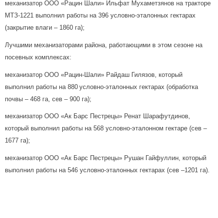
механизатор ООО «Рацин Шали» Ильфат Мухаметзянов на тракторе
МТЗ-1221 выполнил работы на 396 условно-эталонных гектарах
(закрытие влаги –
1860 га
);
Лучшими механизаторами района, работающими в этом сезоне на
посевных комплексах:
механизатор ООО «Рацин-Шали» Райдаш Гилязов, который
выполнил работы на 880
условно-эталонных гектарах (обработка
почвы –
468 га
, сев – 900 га);
механизатор ООО «Ак Барс Пестрецы» Ренат Шарафутдинов,
который выполнил работы на 568 условно-эталонном гектаре (сев –
1677 га);
механизатор ООО «Ак Барс Пестрецы» Рушан Гайфуллин, который
выполнил работы на 546 условно-эталонных гектарах (сев –1201 га).