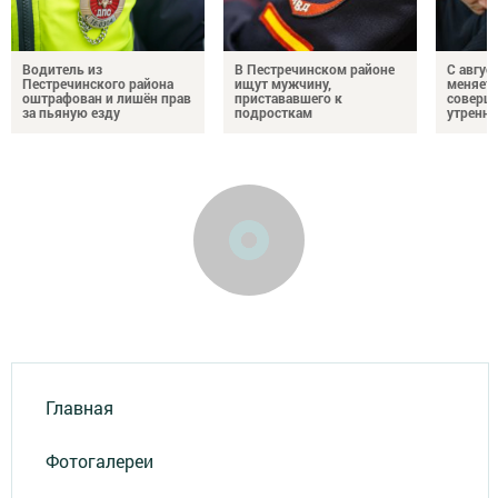
Водитель из
В Пестречинском районе
С авгус
Пестречинского района
ищут мужчину,
меняет
оштрафован и лишён прав
пристававшего к
соверше
за пьяную езду
подросткам
утренне
Главная
Фотогалереи