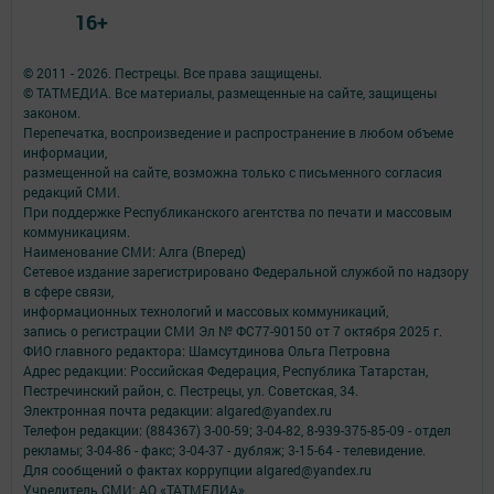
16+
© 2011 - 2026. Пестрецы. Все права защищены.
© ТАТМЕДИА. Все материалы, размещенные на сайте, защищены
законом.
Перепечатка, воспроизведение и распространение в любом объеме
информации,
размещенной на сайте, возможна только с письменного согласия
редакций СМИ.
При поддержке Республиканского агентства по печати и массовым
коммуникациям.
Наименование СМИ: Алга (Вперед)
Сетевое издание зарегистрировано Федеральной службой по надзору
в сфере связи,
информационных технологий и массовых коммуникаций,
запись о регистрации СМИ Эл № ФС77-90150 от 7 октября 2025 г.
ФИО главного редактора: Шамсутдинова Ольга Петровна
Адрес редакции: Российская Федерация, Республика Татарстан,
Пестречинский район, с. Пестрецы, ул. Советская, 34.
Электронная почта редакции: algared@yandex.ru
Телефон редакции: (884367) 3-00-59; 3-04-82, 8-939-375-85-09 - отдел
рекламы; 3-04-86 - факс; 3-04-37 - дубляж; 3-15-64 - телевидение.
Для сообщений о фактах коррупции algared@yandex.ru
Учредитель СМИ: АО «ТАТМЕДИА»