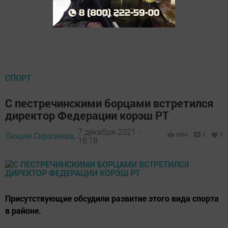
СПОРТ
С пестречинскими борцами встретился
директор Федерации корэш РТ
7 декабря 2021 -
Люция Сиразеева,
3863
0
0
16:18
Присутствующие обсудили развитие этого вида спорта
в районе.