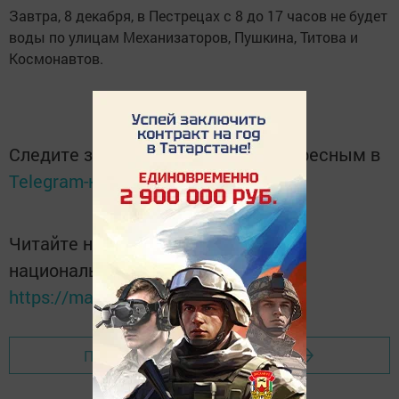
Завтра, 8 декабря, в Пестрецах с 8 до 17 часов не будет
воды по улицам Механизаторов, Пушкина, Титова и
Космонавтов.
Следите за самым важным и интересным в
Telegram-канале
Татмедиа
Читайте новости Татарстана в
национальном мессенджере MАХ:
https://max.ru/tatmedia
Перейти на страницу новости