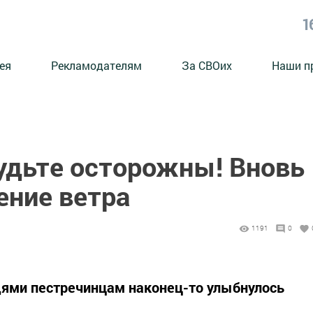
1
ея
Рекламодателям
За СВОих
Наши п
удьте осторожны! Вновь
ение ветра
1191
0
ями пестречинцам наконец-то улыбнулось