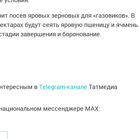
оит посев яровых зерновых для «газовиков». В
гектарах будут сеять яровую пшеницу и ячмень
 стадии завершения и боронование.
интересным в
Telegram-канале
Татмедиа
в национальном мессенджере MАХ: