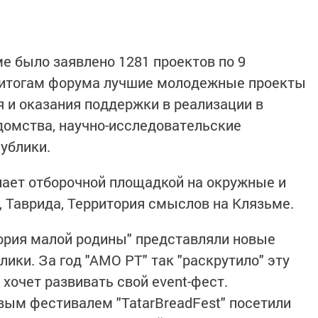
ме было заявлено 1281 проектов по 9
 итогам форума лучшие молодежные проекты
я и оказания поддержки в реализации в
домства, научно-исследовательские
ублики.
пает отборочной площадкой на окружные и
, Таврида, Территория смыслов на Клязьме.
ория малой родины" представляли новые
ки. За год "АМО РТ" так "раскрутило" эту
 хочет развивать свой event-фест.
ым фестивалем "TatarBreadFest" посетили