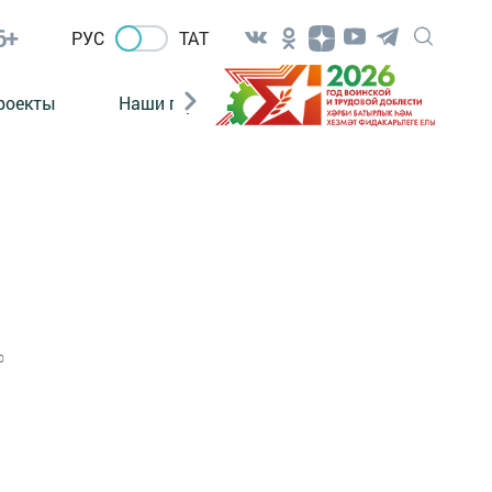
6+
РУС
ТАТ
роекты
Наши герои
Нормативно-правовые а
0