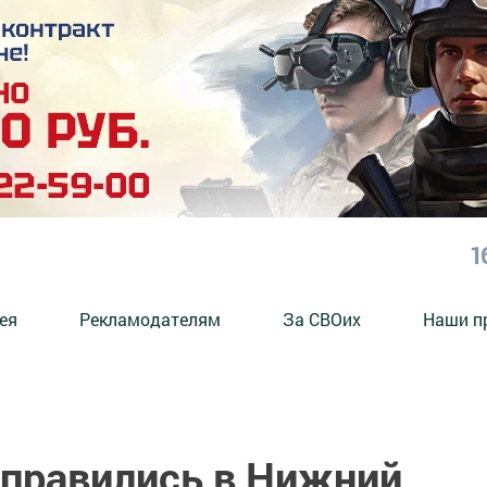
1
ея
Рекламодателям
За СВОих
Наши п
правились в Нижний