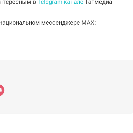
интересным в
Telegram-канале
Татмедиа
в национальном мессенджере MАХ: