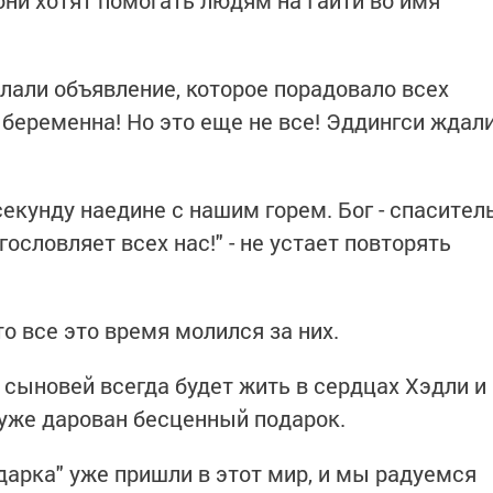
 они хотят помогать людям на Гаити во имя
елали объявление, которое порадовало всех
 беременна! Но это еще не все! Эддингси ждал
секунду наедине с нашим горем. Бог - спасител
ословляет всех нас!" - не устает повторять
то все это время молился за них.
 сыновей всегда будет жить в сердцах Хэдли и
 уже дарован бесценный подарок.
дарка" уже пришли в этот мир, и мы радуемся