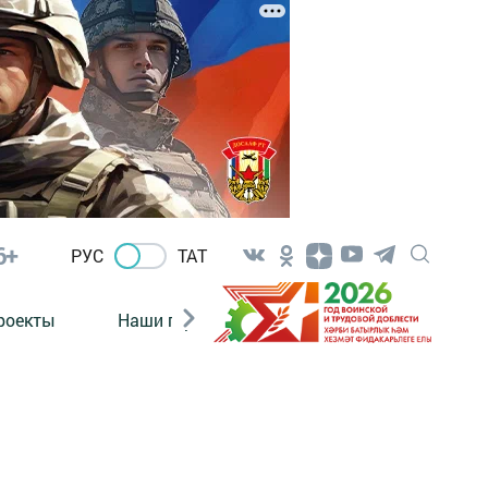
6+
РУС
ТАТ
роекты
Наши герои
Нормативно-правовые а