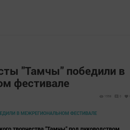
сты "Тамчы" победили в
ом фестивале
1558
0
кого творчества "Тамчы" под руководством