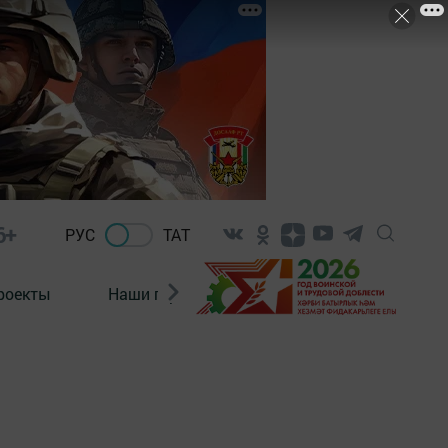
6+
РУС
ТАТ
роекты
Наши герои
Нормативно-правовые а