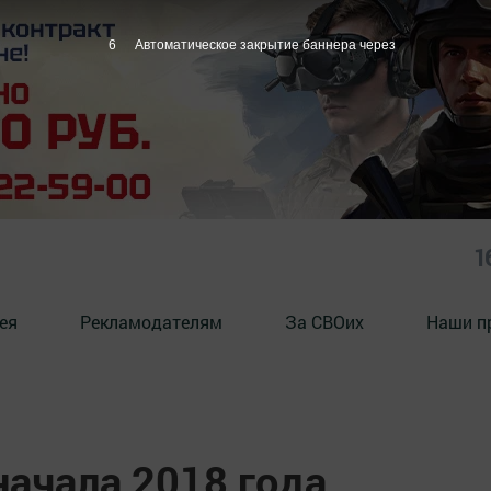
5
Автоматическое закрытие баннера через
1
ея
Рекламодателям
За СВОих
Наши п
начала 2018 года