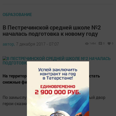
ОБРАЗОВАНИЕ
В Пестречинской средней школе №2
началась подготовка к новому году
автор,
7 декабря 2017 - 07:07
1464
0
0
На территории школы сегодня начали вырастать
снежные фигуры.
По замыслу "архитекторов" украсят школьный двор
герои сказки "Конек-Горбунок".