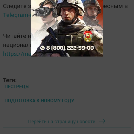
Следите за самым важным и интересным в
Telegram-канале
Татмедиа
Читайте новости Татарстана в
национальном мессенджере MАХ:
https://max.ru/tatmedia
Теги:
ПЕСТРЕЦЫ
ПОДГОТОВКА К НОВОМУ ГОДУ
Перейти на страницу новости