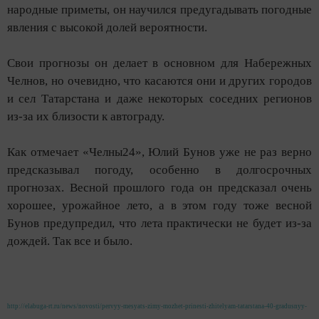
народные приметы, он научился предугадывать погодные
явления с высокой долей вероятности.
Свои прогнозы он делает в основном для Набережных
Челнов, но очевидно, что касаются они и других городов
и сел Татарстана и даже некоторых соседних регионов
из-за их близости к автограду.
Как отмечает «Челны24», Юлий Бунов уже не раз верно
предсказывал погоду, особенно в долгосрочных
прогнозах. Весной прошлого года он предсказал очень
хорошее, урожайное лето, а в этом году тоже весной
Бунов предупредил, что лета практически не будет из-за
дождей. Так все и было.
http://elabuga-rt.ru/news/novosti/pervyy-mesyats-zimy-mozhet-prinesti-zhitelyam-tatarstana-40-gradusnyy-