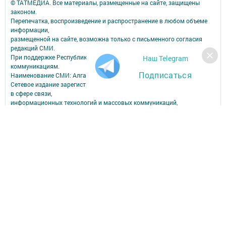
© ТАТМЕДИА. Все материалы, размещенные на сайте, защищены
законом.
Перепечатка, воспроизведение и распространение в любом объеме
информации,
размещенной на сайте, возможна только с письменного согласия
редакций СМИ.
При поддержке Республиканского агентства по печати и массовым
Наш Telegram
коммуникациям.
Подписаться
Наименование СМИ: Алга (Вперед)
Сетевое издание зарегистрировано Федеральной службой по надзору
в сфере связи,
информационных технологий и массовых коммуникаций,
запись о регистрации СМИ Эл № ФС77-90150 от 7 октября 2025 г.
ФИО главного редактора: Шамсутдинова Ольга Петровна
Адрес редакции: Российская Федерация, Республика Татарстан,
Пестречинский район, с. Пестрецы, ул. Советская, 34.
Электронная почта редакции: algared@yandex.ru
Телефон редакции: (884367) 3-00-59; 3-04-82, 8-939-375-85-09 - отдел
рекламы; 3-04-86 - факс; 3-04-37 - дубляж; 3-15-64 - телевидение.
Для сообщений о фактах коррупции algared@yandex.ru
Учредитель СМИ: АО «ТАТМЕДИА»
Антикоррупционная политика
АО «ТАТМЕДИА» использует «cookie»
для персонализации сервисов и
удобства пользователей сайтом.