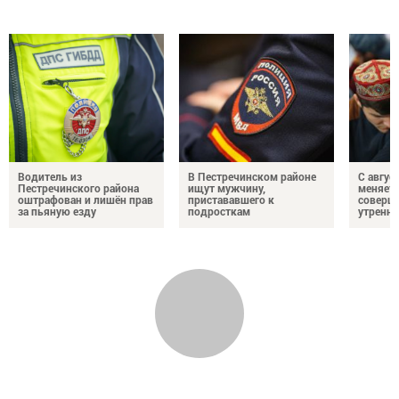
Водитель из
В Пестречинском районе
С авгус
Пестречинского района
ищут мужчину,
меняет
оштрафован и лишён прав
пристававшего к
соверше
за пьяную езду
подросткам
утренне