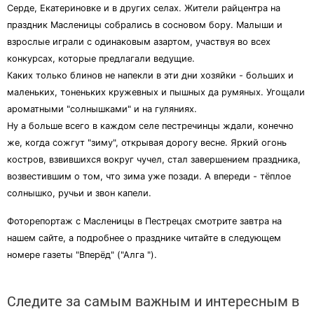
Серде, Екатериновке и в других селах. Жители райцентра на
праздник Масленицы собрались в сосновом бору. Малыши и
взрослые играли с одинаковым азартом, участвуя во всех
конкурсах, которые предлагали ведущие.
Каких только блинов не напекли в эти дни хозяйки - больших и
маленьких, тоненьких кружевных и пышных да румяных. Угощали
ароматными "солнышками" и на гуляниях.
Ну а больше всего в каждом селе пестречинцы ждали, конечно
же, когда сожгут "зиму", открывая дорогу весне. Яркий огонь
костров, взвившихся вокруг чучел, стал завершением праздника,
возвестившим о том, что зима уже позади. А впереди - тёплое
солнышко, ручьи и звон капели.
Фоторепортаж с Масленицы в Пестрецах смотрите завтра на
нашем сайте, а подробнее о празднике читайте в следующем
номере газеты "Вперёд" ("Алга ").
Следите за самым важным и интересным в