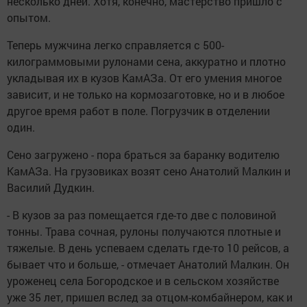
несколько дней. Хотя, конечно, мастерство пришло с
опытом.
Теперь мужчина легко справляется с 500-
килограммовыми рулонами сена, аккуратно и плотно
укладывая их в кузов КамАЗа. От его умения многое
зависит, и не только на кормозаготовке, но и в любое
другое время работ в поле. Погрузчик в отделении
один.
Сено загружено - пора браться за баранку водителю
КамАЗа. На грузовиках возят сено Анатолий Малкин и
Василий Дудкин.
- В кузов за раз помещается где-то две с половиной
тонны. Трава сочная, рулоны получаются плотные и
тяжелые. В день успеваем сделать где-то 10 рейсов, а
бывает что и больше, - отмечает Анатолий Малкин. Он
уроженец села Богородское и в сельском хозяйстве
уже 35 лет, пришел вслед за отцом-комбайнером, как и