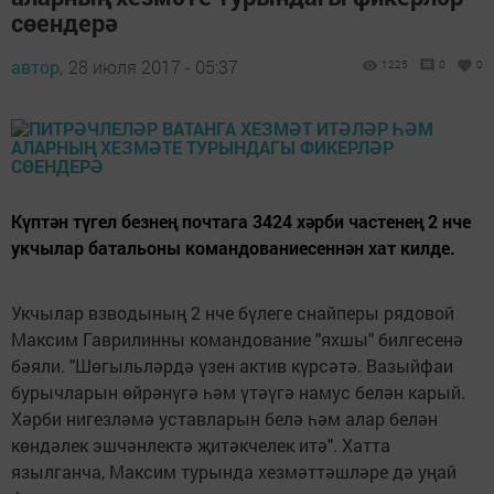
сөендерә
автор,
28 июля 2017 - 05:37
1225
0
0
Күптән түгел безнең почтага 3424 хәрби частенең 2 нче
укчылар батальоны командованиесеннән хат килде.
Укчылар взводының 2 нче бүлеге снайперы рядовой
Максим Гаврилинны командование "яхшы" билгесенә
бәяли. "Шөгыльләрдә үзен актив күрсәтә. Вазыйфаи
бурычларын өйрәнүгә һәм үтәүгә намус белән карый.
Хәрби нигезләмә уставларын белә һәм алар белән
көндәлек эшчәнлектә җитәкчелек итә". Хатта
язылганча, Максим турында хезмәттәшләре дә уңай