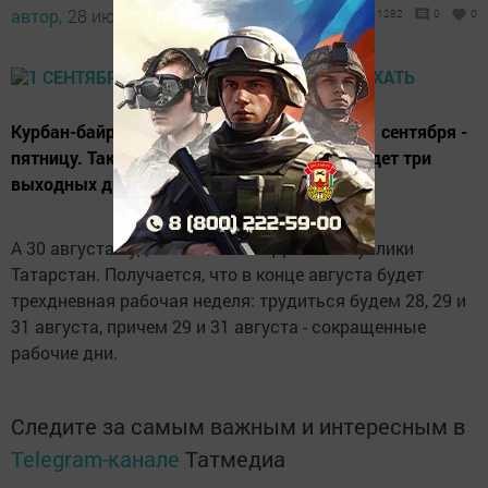
автор,
28 июля 2017 - 05:52
1282
0
0
Курбан-байрам в этом году приходится на 1 сентября -
пятницу. Таким образом, у пестречинцев будет три
выходных дня подряд: 1, 2 и 3 сентября.
А 30 августа будет отмечаться День Республики
Татарстан. Получается, что в конце августа будет
трехдневная рабочая неделя: трудиться будем 28, 29 и
31 августа, причем 29 и 31 августа - сокращенные
рабочие дни.
Следите за самым важным и интересным в
Telegram-канале
Татмедиа