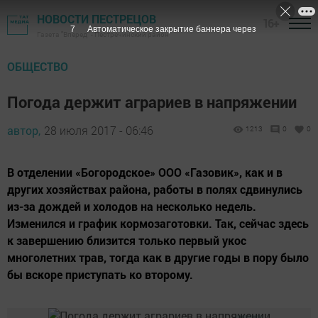
НОВОСТИ ПЕСТРЕЦОВ
16+
6
Автоматическое закрытие баннера через
Газета "Вперед" - Пестречинский район
ОБЩЕСТВО
Погода держит аграриев в напряжении
автор,
28 июля 2017 - 06:46
1213
0
0
В отделении «Богородское» ООО «Газовик», как и в
других хозяйствах района, работы в полях сдвинулись
из-за дождей и холодов на несколько недель.
Изменился и график кормозаготовки. Так, сейчас здесь
к завершению близится только первый укос
многолетних трав, тогда как в другие годы в пору было
бы вскоре приступать ко второму.