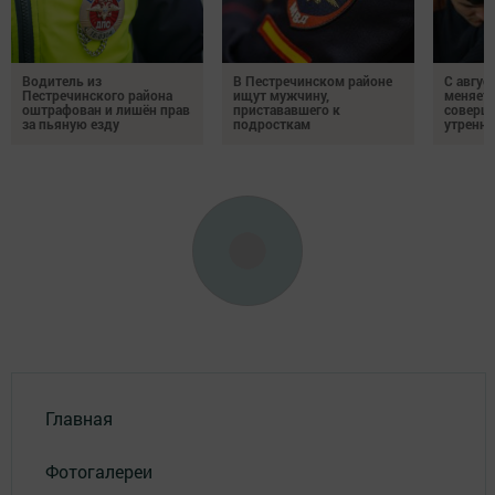
Водитель из
В Пестречинском районе
С авгус
Пестречинского района
ищут мужчину,
меняет
оштрафован и лишён прав
пристававшего к
соверше
за пьяную езду
подросткам
утренне
Главная
Фотогалереи