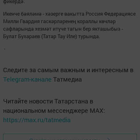
фикердә.
Икенче бәяләмә - хәзерге вакытта Россия Федерациясе
Милли Гвардия гаскәрләренең кораллы көчләр
сафларында хезмәт итүче тагын бер якташыбыз -
Булат Бухараев (Татар Тау Иле) турында.
Следите за самым важным и интересным в
Telegram-канале
Татмедиа
Читайте новости Татарстана в
национальном мессенджере MАХ:
https://max.ru/tatmedia