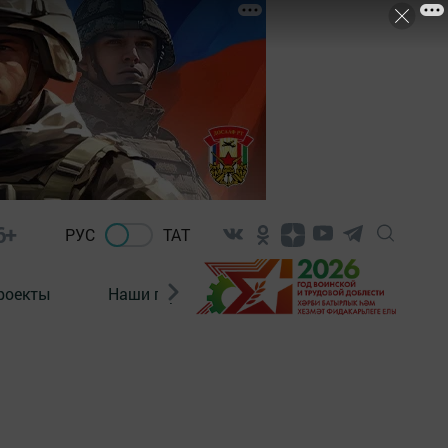
6+
РУС
ТАТ
роекты
Наши герои
Нормативно-правовые а