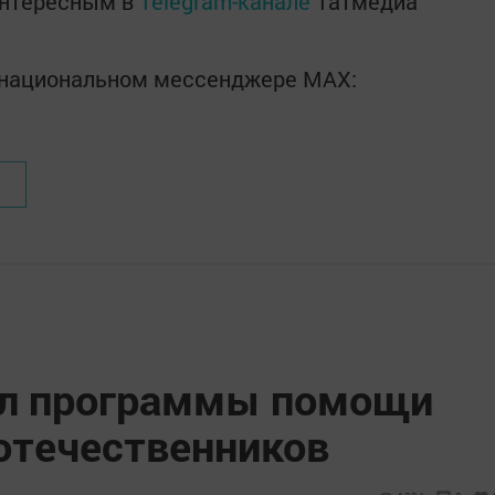
интересным в
Telegram-канале
Татмедиа
в национальном мессенджере MАХ:
ил программы помощи
отечественников