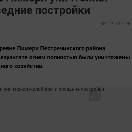
седние постройки
1579
0
деревне Пимери Пестречинского района
результате огнем полностью были уничтожены
ного хозяйства.