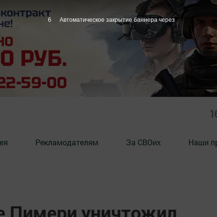
5
Автоматическое закрытие баннера через
1
ея
Рекламодателям
За СВОих
Наши п
е Пимери уничтожил