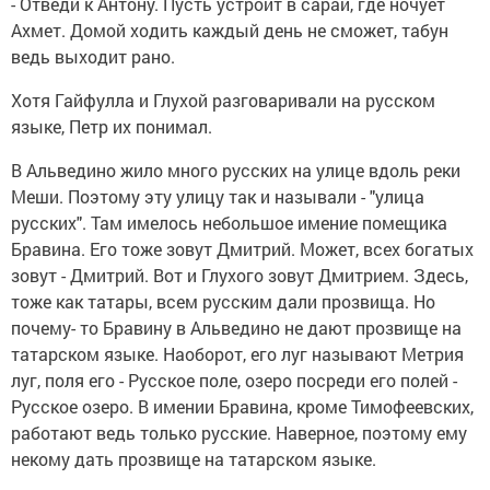
- Отведи к Антону. Пусть устроит в сарай, где ночует
Ахмет. Домой ходить каждый день не сможет, табун
ведь выходит рано.
Хотя Гайфулла и Глухой разговаривали на русском
языке, Петр их понимал.
В Альведино жило много русских на улице вдоль реки
Меши. Поэтому эту улицу так и называли - "улица
русских". Там имелось небольшое имение помещика
Бравина. Его тоже зовут Дмитрий. Может, всех богатых
зовут - Дмитрий. Вот и Глухого зовут Дмитрием. Здесь,
тоже как татары, всем русским дали прозвища. Но
почему- то Бравину в Альведино не дают прозвище на
татарском языке. Наоборот, его луг называют Метрия
луг, поля его - Русское поле, озеро посреди его полей -
Русское озеро. В имении Бравина, кроме Тимофеевских,
работают ведь только русские. Наверное, поэтому ему
некому дать прозвище на татарском языке.