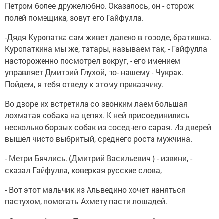
Петром более дружелюбно. Оказалось, он - сторож
полей помещика, зовут его Гайфулла.
-Дядя Куропатка сам живет далеко в городе, братишка.
Куропаткина мы же, татары, называем так, - Гайфулла
настороженно посмотрел вокруг, - его имением
управляет Дмитрий Глухой, по- нашему - Чукрак.
Пойдем, я тебя отведу к этому приказчику.
Во дворе их встретила со звонким лаем большая
лохматая собака на цепях. К ней присоединились
несколько борзых собак из соседнего сарая. Из дверей
вышел чисто выбритый, среднего роста мужчина.
- Метри Бячлись, (Дмитрий Васильевич ) - извини, -
сказал Гайфулла, коверкая русские слова,
- Вот этот мальчик из Альведино хочет наняться
пастухом, помогать Ахмету пасти лошадей.