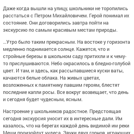
Даже когда вышли на улицу, школьники не торопились
расстаться с Петром Михайловичем. Герой понимал их
состояние. Они договорились завтра пойти на
экскурсию по самым красивым местам природы.
…Утро было таким прекрасным. На востоке у горизонта
медленно поднимается солнце. Кажется, что и
стройные березы в школьном саду притихли и к чему-
то прислушиваются. Небо окрасилось в бледно-голубой
цвет. И там, и здесь, как рассыпавшиеся куски ваты,
качаются белые облака. На живых цветах,
возложенных к памятнику павшим героям, блестят
последние капли росы. Все вокруг возвещает, что день
и сегодня будет чудесным, ясным.
Настроение у школьников радостное. Предстоящая
сегодня экскурсия уносит их в интересные дали. Им
казалось, что на берегах каждой день видимой им реки
Меши произойдут чудеса. Звуки двух горнов, играющих