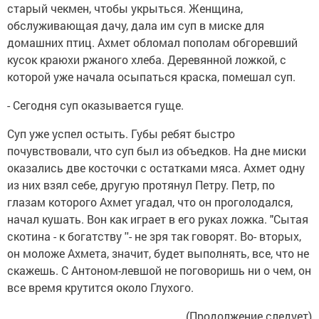
старый чекмен, чтобы укрыться. Женщина,
обслуживающая дачу, дала им суп в миске для
домашних птиц. Ахмет обломал пополам обгоревший
кусок краюхи ржаного хлеба. Деревянной ложкой, с
которой уже начала осыпаться краска, помешал суп.
- Сегодня суп оказывается гуще.
Суп уже успел остыть. Губы ребят быстро
почувствовали, что суп был из объедков. На дне миски
оказались две косточки с остатками мяса. Ахмет одну
из них взял себе, другую протянул Петру. Петр, по
глазам которого Ахмет угадал, что он проголодался,
начал кушать. Вон как играет в его руках ложка. "Сытая
скотина - к богатству ''- не зря так говорят. Во- вторых,
он моложе Ахмета, значит, будет выполнять, все, что не
скажешь. С Антоном-левшой не поговоришь ни о чем, он
все время крутится около Глухого.
(Продолжение следует)