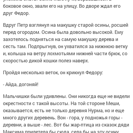
боковое окно, звали его на улицу. Во дворе ждал его
друг Федор.
Вдруг Петр взглянул на макушку старой осины, росшей
перед огородом. Осина была довольно высокой. Ему
захотелось подняться на самую макушку дерева и
сесть там. Подпрыгнув, он ухватился за нижнюю ветку
и, колыша на ветру лохмотьями нижней части брюк, со
скоростью дикой кошки полез наверх.
Пройдя несколько веток, он крикнул Федору:
- Айда, догоняй!
Мальчишки были удивлены. Они никогда еще не видели
окрестности с такой высоты. На той стороне Меши,
оказывается, есть не только деревня Нурма, но и еще
много других деревень. Вон - гора, у подножья горы -
деревни, а выше - лес. Вот бы жар-птица из сказок дяди
Максима прилетела бы сюда, села бы на эту осину,