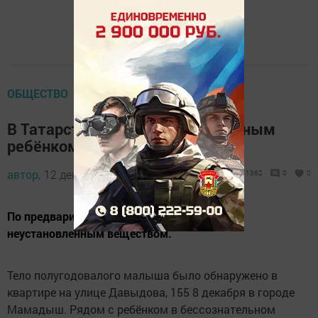
ОБЩЕСТВО
В Татарстане убили маму с грудным
ребёнком
автор,
12 декабря 2017 - 03:05
1362
0
0
По предварительной версии их отравили
неустановленным веществом.
Тело полугодовалого малыша было обнаружено в
квартире на улице Давыдова, 155 8 декабря в городе
Мамадыш. Рядом с ребёнком в бессознательном