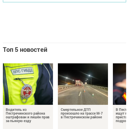
Топ 5 новостей
Водитель из
Смертельное ДТП
В Пестр
Пестречинского района
произошло на трассе М-7
ищут м
оштрафован и лишён прав
в Пестречинском районе
пристав
за пьяную езду
подрос