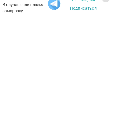
В случае если плазма не пригодится, ее отправят на
Подписаться
заморозку.
Фото: архив/Александр Эшкинин
Следите за самым важным и интересным в
Telegram-канале
Татмедиа
Читайте новости Татарстана в
национальном мессенджере MАХ:
https://max.ru/tatmedia
Теги: