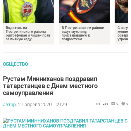
Водитель из
В Пестречинском районе
С авгус
Пестречинского района
ищут мужчину,
меняет
оштрафован и лишён прав
пристававшего к
соверше
за пьяную езду
подросткам
утренне
ОБЩЕСТВО
Рустам Минниханов поздравил
татарстанцев с Днем местного
самоуправления
автор,
21 апреля 2020 - 09:29
1266
0
0