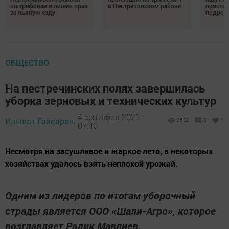
оштрафован и лишён прав
в Пестречинском районе
пристав
за пьяную езду
подрос
ОБЩЕСТВО
На пестречинских полях завершилась
уборка зерновых и технических культур
4 сентября 2021 -
Ильшат Гайсаров,
3632
0
1
07:40
Несмотря на засушливое и жаркое лето, в некоторых
хозяйствах удалось взять неплохой урожай.
Одним из лидеров по итогам уборочный
страды является ООО «Шали-Агро», которое
возглавляет Радик Мавлиев.