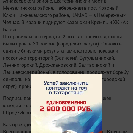
Азнакаевском районе, Екатерининский мост в
Мензелинском районе, Набережная в пос. Красный
Ключ Нижнекамского района, КАМАЗ – в Набережных
Челнах. В Казани лидируют Казанский Кремль и ХК «Ак
Барс».
По правилам конкурса, во 2-ой этап проекта должны
были пройти 33 района (городских округа). Однако в
связи с близкими результатами, которые показали
несколько территорий (Заинский, Бугульминский,
Лениногорский, Дрожжановский, Балтасинский и
Лаишевский районы), в голосовании продолжат борьбу
символы из 37 районов, и только 21 район (городской
округ) пройдет в 3-ий этап голосования.
Подписывайтесь и участвуйте в проекте! Важен
каждый голос!
https://vk.com/narodniytatarstan
Как проходит голосование?
Всего запланировано три этапа голосования. В первом