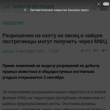
НОВОСТИ ПЕСТРЕЦОВ
16+
4
Автоматическое закрытие баннера через
Газета "Вперед" - Пестречинский район
ОБЩЕСТВО
Разрешения на охоту на лисиц и зайцев
пестречинцы могут получить через МФЦ
автор,
4 сентября 2021 - 12:54
3518
0
0
Прием заявлений на выдачу разрешений на добычу
пушных животных в общедоступных охотничьих
угодьях открывается 2 сентября.
За получением разрешения можно обратиться в любой
филиал МФЦ на территории республики независимо от
района предполагаемой охоты. Охотники должны
написать заявление, иметь при себе охотничий билет и