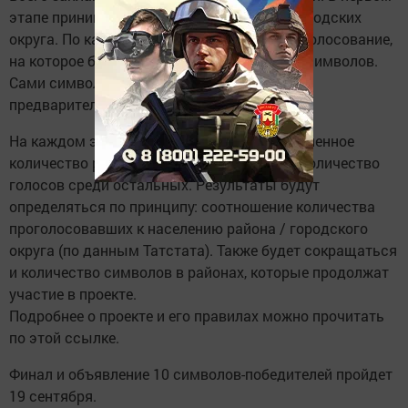
этапе принимали участие 43 района и 2 городских
округа. По каждому проходило отдельное голосование,
на которое было вынесено пять районных символов.
Сами символы назвали жители в ходе
предварительных опросов в соцсетях.
На каждом этапе будет убавляться определенное
количество районов, набравших меньшее количество
голосов среди остальных. Результаты будут
определяться по принципу: соотношение количества
проголосовавших к населению района / городского
округа (по данным Татстата). Также будет сокращаться
и количество символов в районах, которые продолжат
участие в проекте.
Подробнее о проекте и его правилах можно прочитать
по этой ссылке.
Финал и объявление 10 символов-победителей пройдет
19 сентября.