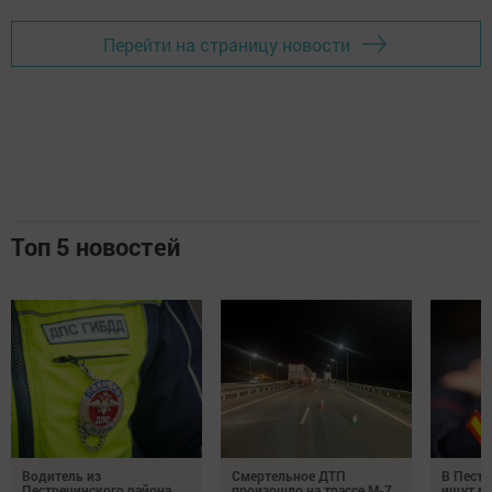
Перейти на страницу новости
Топ 5 новостей
Водитель из
Смертельное ДТП
В Пестр
Пестречинского района
произошло на трассе М-7
ищут м