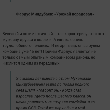
Фардус Миндубаев: «Урожай порадовал»
Веселый и оптимистичный – так характеризуют этого
мужчину друзья и коллеги. А еще как очень
трудолюбивого человека. И не зря, ведь он за рулем
комбайна уже 45 лет! Причем Фардус является не
только самым опытным комбайнером района, но
числится одним из передовых.
Я с малых лет вместе с отцом Мухаммади
Миндубаевичем ездил по полям родного
села Шали, - говорит он. - Когда стал
взрослее, где-то после шестого класса, он
начал доверять мне штурвал комбайна, в то
время СК-3. Такой же марки был и мой