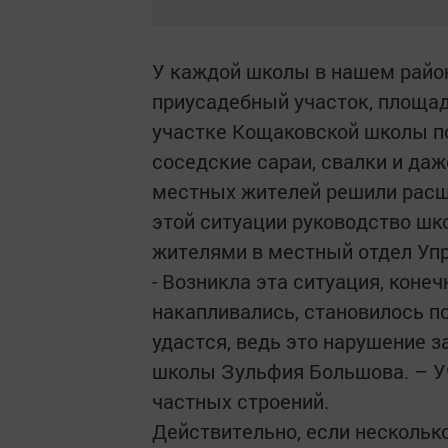
У каждой школы в нашем район
приусадебный участок, площад
участке Кощаковской школы по
соседские сараи, свалки и да
местных жителей решили расши
этой ситуации руководство шк
жителями в местный отдел Упр
- Возникла эта ситуация, конеч
накапливались, становилось по
удастся, ведь это нарушение з
школы Зульфия Большова. – Уч
частных строений.
Действительно, если нескольк