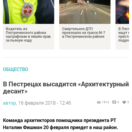
Водитель из
Смертельное ДТП
В Пестр
Пестречинского района
произошло на трассе М-7
ищут м
оштрафован и лишён прав
в Пестречинском районе
пристав
за пьяную езду
подрос
ОБЩЕСТВО
В Пестрецах высадится «Архитектурный
десант»
автор,
16 февраля 2018 - 12:46
1314
0
0
Команда архитекторов помощника президента РТ
Наталии Фишман 20 февраля приедет в наш район.