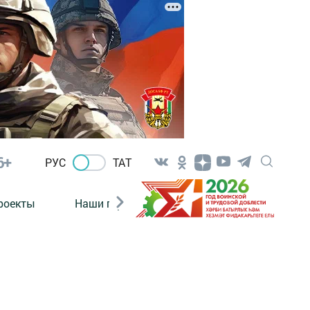
6+
РУС
ТАТ
роекты
Наши герои
Нормативно-правовые а