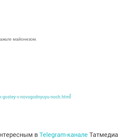
мажьте майонезом.
l
seh-gostey-v-novogodnyuyu-noch.htm
интересным в
Telegram-канале
Татмедиа