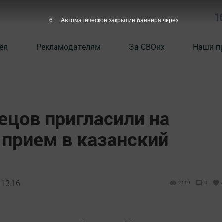
1
5
Автоматическое закрытие баннера через
ея
Рекламодателям
За СВОих
Наши п
ецов пригласили на
прием в казанский
 13:16
2119
0