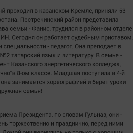
ый проходил в казанском Кремле, приняли 53
рстана. Пестречинский район представила
ва семьи - Фанис, трудился в районном отделе
СИН. Сегодня он работает судебным приставом.
и специальности - педагог. Она преподает в
№2 татарский язык и литературу. В семье -
дент Казанского энергетического колледжа,
ично”в 8-ом классе. Младшая поступила в 4-й
 она занимается хореографией и берет уроки
дружная семья!
риема Президента, по словам Гульназ, они -
нь торжественно и празднично, перед ними
 Домой они вернулись не только с хорошим