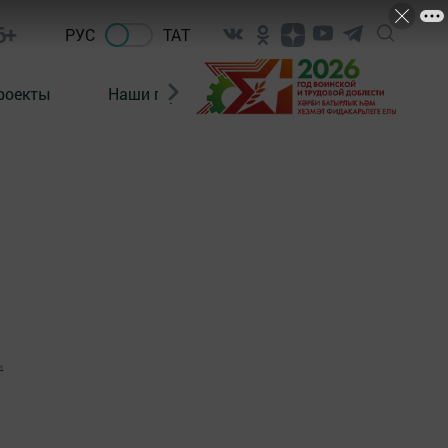
6+
РУС
ТАТ
роекты
Наши герои
Нормативно-правовые а
4