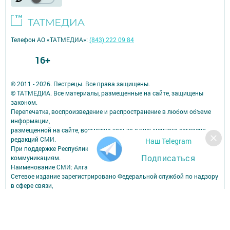
Телефон АО «ТАТМЕДИА»:
(843) 222 09 84
16+
© 2011 - 2026. Пестрецы. Все права защищены.
© ТАТМЕДИА. Все материалы, размещенные на сайте, защищены
законом.
Перепечатка, воспроизведение и распространение в любом объеме
информации,
размещенной на сайте, возможна только с письменного согласия
редакций СМИ.
Наш Telegram
При поддержке Республиканского агентства по печати и массовым
Подписаться
коммуникациям.
Наименование СМИ: Алга (Вперед)
Сетевое издание зарегистрировано Федеральной службой по надзору
в сфере связи,
информационных технологий и массовых коммуникаций,
запись о регистрации СМИ Эл № ФС77-90150 от 7 октября 2025 г.
ФИО главного редактора: Шамсутдинова Ольга Петровна
Адрес редакции: Российская Федерация, Республика Татарстан,