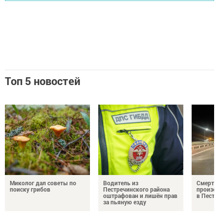
Топ 5 новостей
Миколог дал советы по
Водитель из
Смерте
поиску грибов
Пестречинского района
произош
оштрафован и лишён прав
в Пестр
за пьяную езду