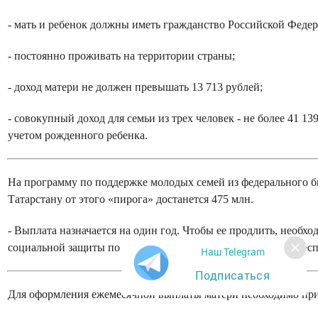
- мать и ребенок должны иметь гражданство Российской Феде
- постоянно проживать на территории страны;
- доход матери не должен превышать 13 713 рублей;
- совокупный доход для семьи из трех человек - не более 41 13
учетом рожденного ребенка.
На программу по поддержке молодых семей из федерального б
Татарстану от этого «пирога» достанется 475 млн.
- Выплата назначается на один год. Чтобы ее продлить, необхо
социальной защиты по месту жительства, - отметила глава рес
Наш Telegram
Подписаться
Для оформления ежемесячной выплаты матери необходимо при