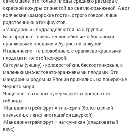
самом деле, это только плоды среднего размера с
окраской кожуры от желтой до светло-оранжевой. А вот
всяческие «заморские гости», строго говоря, лишь
родственники этих фруктов.
«Мандарины» подразделяются на 3 группы:
Благородные - очень теплолюбивые, с большими
оранжевыми плодами и бугристой кожурой;
Итальянские - теплолюбивые, с оранжево-красными
плодами и толстой кожурой;
Сатсумы (уншиу) - холодостойкие, бескосточковые, с
маленькими желтовато-оранжевыми плодами. Эти
мандарины родом из Японии прижились на побережье
Черного моря.
Чаще всего в наших супермаркетах продаются
гибриды:
∙Мандарин+грейпфрут = танжерин (более мелкий
апельсин, с легко чистящейся шкуркой)
∙Мандарин+грейпфрут = натсумикан (сладковатый
вкус)