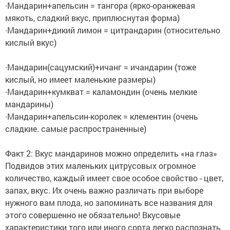
∙Мандарин+апельсин = тангора (ярко-оранжевая
мякоть, сладкий вкус, приплюснутая форма)
∙Мандарин+дикий лимон = цитрандарин (относительно
кислый вкус)
∙Мандарин(сацумский)+ичанг = ичандарин (тоже
кислый, но имеет маленькие размеры)
∙Мандарин+кумкват = каламондин (очень мелкие
мандарины)
∙Мандарин+апельсин-королек = клементин (очень
сладкие. самые распространенные)
Факт 2: Вкус мандаринов можно определить «на глаз»
Подвидов этих маленьких цитрусовых огромное
количество, каждый имеет свое особое свойство - цвет,
запах, вкус. Их очень важно различать при выборе
нужного вам плода, но запоминать все названия для
этого совершенно не обязательно! Вкусовые
характеристики того или иного сорта легко распознать