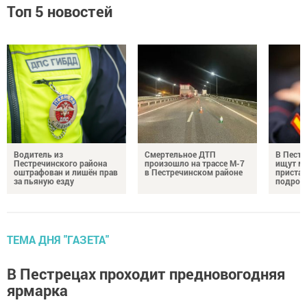
Топ 5 новостей
Водитель из
Смертельное ДТП
В Пестр
Пестречинского района
произошло на трассе М-7
ищут м
оштрафован и лишён прав
в Пестречинском районе
пристав
за пьяную езду
подрос
ТЕМА ДНЯ "ГАЗЕТА"
В Пестрецах проходит предновогодняя
ярмарка