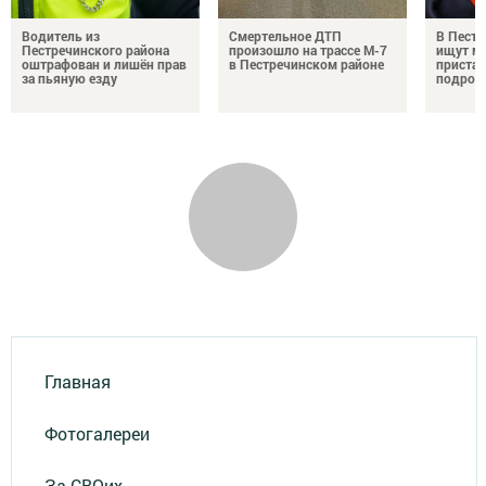
Водитель из
Смертельное ДТП
В Пестр
Пестречинского района
произошло на трассе М-7
ищут м
оштрафован и лишён прав
в Пестречинском районе
пристав
за пьяную езду
подрос
Главная
Фотогалереи
За СВОих