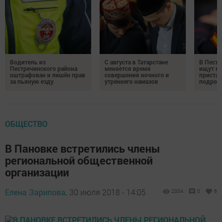
Водитель из
С августа в Татарстане
В Пестр
Пестречинского района
меняется время
ищут м
оштрафован и лишён прав
совершения ночного и
пристав
за пьяную езду
утреннего намазов
подрос
ОБЩЕСТВО
В Пановке встретились члены
региональной общественной
организации
Елена Зарипова,
30 июля 2018 - 14:05
2004
0
6