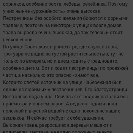
сорняков, особенно осота, лебеды, репейника. Поэтому
у них нынче «урожайность» очень высокая.
Пестречинцы без особого желания борются с сорными
травами, поэтому на некоторых улицах возле домов
трава выросла очень высокая, да так теперь и стоит
нескошенной.
По улице Советская, в райцентре, где спуск с горы,
тротуара не видно за густой растительностью, тут не
только по вечерам, но и днем ходить страшновато,
особенно детям. Вот и ходят пестречинцы по проезжей
части, а насколько это опасно - знают все.
Когда-то святой источник на улице Набережная был
одним из любимых у пестречинцев. Его благоустроили.
Вот только вода ушла. Сейчас этот родник остался без
присмотра и совсем зарос. А ведь он годами поил
полезной и вкусной водой не одно поколение наших
земляков. И сейчас требует к себе уважения.
Высокая трава, разросшиеся деревья мешают и
водителям, местами не видно дорожных знаков,