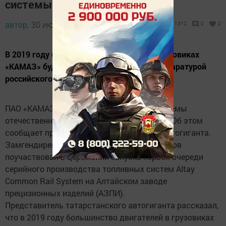
системы на отечественные
автор,
30 июля 2018 - 14:45
1312
0
2
В 2019 году большинство двигателей в грузовиках
«КАМАЗ» будут оснащаться топливной аппаратурой
российского производства.
ПАО «КАМАЗ» перейдет на топливные системы
отечественного производства с 2019 года. Об этом
сообщает пресс-служба татарстанского автогиганта.
Замгендиректора «КАМАЗа» Юрий Герасимов
поучаствовал в церемонии запуска первой очереди
серийного производства топливных систем Altay
Common Rail System на Алтайском заводе
прецизионных изделий (АЗПИ).
Представитель татарстанского автогиганта рассказал,
что в 2019 году большинство двигателей в грузовиках