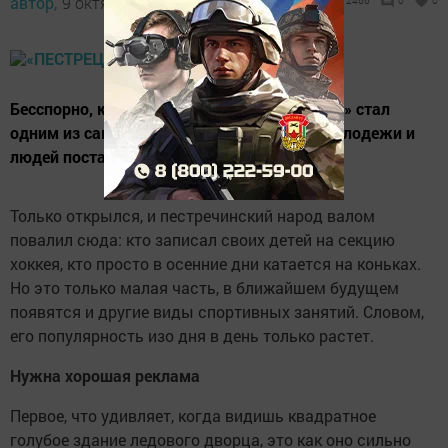
автор,
9 октября 2012 - 10:27
2466
0
0
Бесспорно, крытый каток «Пестрецы-Арена» стал
одним из самых популярных мест среди молодежи и
людей постарше.
Только открылся, и пестречинский народ валом
повалил сюда: кто записал своих детей на секцию
хоккея, кто просто в осенние дни катается на коньках.
Но это только малая часть, в ближайшем будущем
появятся и другие виды спортивных занятий. Словом,
его популярность изо дня в день только растет.
Нужна хорошая реклама
Первое, что удивляет, когда видишь квадратное
голубое здание ледового дворца, это как оно сильно