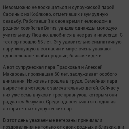
Невозможно не восхищаться и супружеской парой
Сафиных из Кобяково, отметивших изумрудную
свадьбу. Работавший в свое время пчеловодом в
родном хозяйстве Вагиз, увидев однажды молодую
учительницу Люцию, влюбился в нее раз и навсегда. С
тех пор прошло 55 лет. Эту удивительно симпатичную
пару, живущую в согласии и мире, очень уважают
односельчане, любят родные, близкие и дети.
А вот супружеская пара Прасковья и Алексей
Макаровы, прожившая 60 лет, заслуживает особого
внимания. Их жизнь прошла в труде. Семейная пара
вырастила четверых замечательных детей. Сейчас у
них уже семь внуков и трое правнуков, которым они
радуются безумно. Среди односельчан это одна из
авторитетных супружеских пар.
В этот день уважаемые ветераны принимали
поздравления не только от своих родных и близких, а и