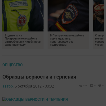
Водитель из
В Пестречинском районе
С авгус
Пестречинского района
ищут мужчину,
меняет
оштрафован и лишён прав
пристававшего к
соверше
за пьяную езду
подросткам
утренне
ОБЩЕСТВО
Образцы верности и терпения
автор,
5 октября 2012 - 08:32
859
0
0