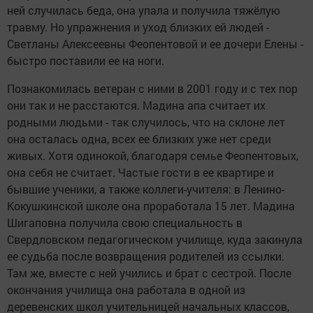
ней случилась беда, она упала и получила тяжёлую
травму. Но упражнения и уход близких ей людей -
Светланы Алексеевны Феопентовой и ее дочери Елены -
быстро поставили ее на ноги.
Познакомилась ветеран с ними в 2001 году и с тех пор
они так и не расстаются. Мадина апа считает их
родными людьми - так случилось, что на склоне лет
она осталась одна, всех ее близких уже нет среди
живых. Хотя одинокой, благодаря семье Феопентовых,
она себя не считает. Частые гости в ее квартире и
бывшие ученики, а также коллеги-учителя: в Ленино-
Кокушкинской школе она проработала 15 лет. Мадина
Шигаповна получила свою специальность в
Свердловском педагогическом училище, куда закинула
ее судьба после возвращения родителей из ссылки.
Там же, вместе с ней учились и брат с сестрой. После
окончания училища она работала в одной из
деревенских школ учительницей начальных классов,