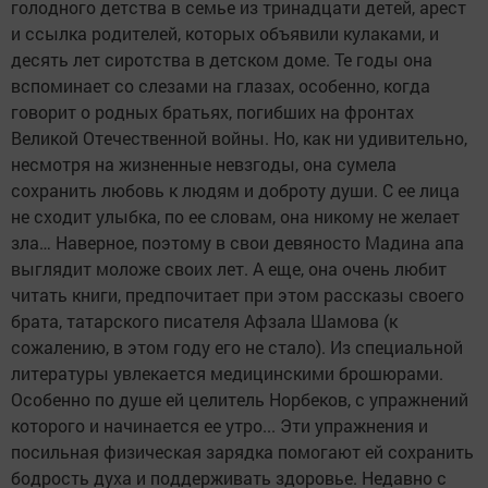
голодного детства в семье из тринадцати детей, арест
и ссылка родителей, которых объявили кулаками, и
десять лет сиротства в детском доме. Те годы она
вспоминает со слезами на глазах, особенно, когда
говорит о родных братьях, погибших на фронтах
Великой Отечественной войны. Но, как ни удивительно,
несмотря на жизненные невзгоды, она сумела
сохранить любовь к людям и доброту души. С ее лица
не сходит улыбка, по ее словам, она никому не желает
зла… Наверное, поэтому в свои девяносто Мадина апа
выглядит моложе своих лет. А еще, она очень любит
читать книги, предпочитает при этом рассказы своего
брата, татарского писателя Афзала Шамова (к
сожалению, в этом году его не стало). Из специальной
литературы увлекается медицинскими брошюрами.
Особенно по душе ей целитель Норбеков, с упражнений
которого и начинается ее утро... Эти упражнения и
посильная физическая зарядка помогают ей сохранить
бодрость духа и поддерживать здоровье. Недавно с