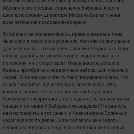
В числе «забытых» пенсионеров и Василий Иванович
Муллин и его соседка, старенькая бабушка. А вот в
школе, по словам директора Михаила Барматунова,
всех ветеранов поздравили вовремя.
В Кибячах же спохватившись, права оказалась Анна
Якимовна в своих рассуждениях, поехали за подарками
для ветеранов. Потому в день нашей поездки в конторе
нам не удалось встретиться ни с главой сельского
поселения, ни с секретарем. Оказывается, уехали в
Казань приобретать подарочные наборы для пожилых
людей. С финансами опыть-таки поддержал глава. Что
ж, как говорится, лучше поздно, чем никогда. Это,
конечно, радует. Но как-то все же слабо утешает.
Почему все «закрутилось-то» лишь после напоминания
свыше и сетований бабушек или дедушек? Не удалось
нам поговорить в тот день и с Александром Золиным:
уехал куда-то по делам. А так хотелось ему задать
несколько вопросов. Ведь все сегодняшние пожилые,