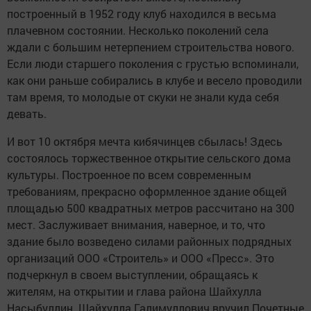
построенный в 1952 году клуб находился в весьма
плачевном состоянии. Несколько поколений села
ждали с большим нетерпением строительства нового.
Если люди старшего поколения с грустью вспоминали,
как они раньше собирались в клубе и весело проводили
там время, то молодые от скуки не знали куда себя
девать.
И вот 10 октября мечта кибячинцев сбылась! Здесь
состоялось торжественное открытие сельского дома
культуры. Построенное по всем современным
требованиям, прекрасно оформленное здание общей
площадью 500 квадратных метров рассчитано на 300
мест. Заслуживает внимания, наверное, и то, что
здание было возведено силами районных подрядных
организаций ООО «Строитель» и ООО «Пресс». Это
подчеркнул в своем выступлении, обращаясь к
жителям, на открытии и глава района Шайхулла
Насыбуллин. Шайхулла Галимуллович вручил Почетные