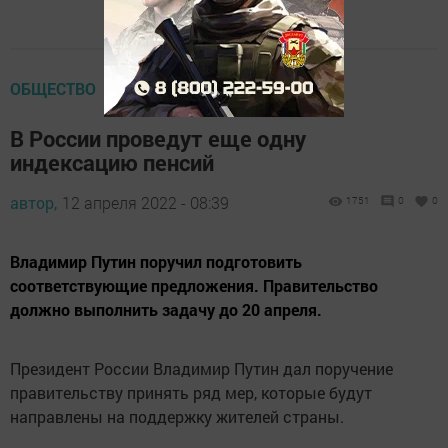
ОБЩЕСТВО
В России проведут еще одну
индексацию пенсий
автор,
12 апреля 2022 - 08:39
1751
0
0
Владимир Путин поручил подготовить
соответствующие предложения. Правительство
должно выполнить задачу до 20 апреля.
Президент России Владимир Путин дал поручение
правительству принять ряд мер, которые будут
направлены на поддержку жителей страны.